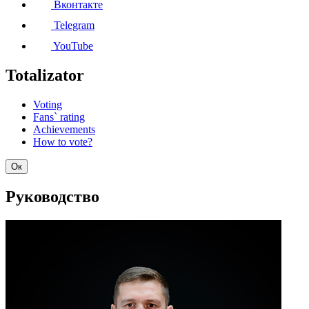
Вконтакте
Telegram
YouTube
Totalizator
Voting
Fans` rating
Achievements
How to vote?
Ок
Руководство