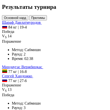
Результаты турнира
Основной кард
Прелимы
Шараф
Давлатмуродов
84 кг
|
19-4
Победа
V
14
S
Поражение
Метод:
Сабмишн
Раунд:
2
Время:
02:38
Миндаугас
Вержбицкас
77 кг
|
16-8
Сергей
Хандожко
77 кг
|
27-6
Поражение
V
13
S
Победа
Метод:
Сабмишн
Раунд:
3