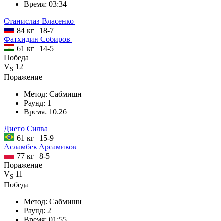
Время:
03:34
Станислав
Власенко
84 кг
|
18-7
Фатхидин
Собиров
61 кг
|
14-5
Победа
V
12
S
Поражение
Метод:
Сабмишн
Раунд:
1
Время:
10:26
Диего
Силва
61 кг
|
15-9
Асламбек
Арсамиков
77 кг
|
8-5
Поражение
V
11
S
Победа
Метод:
Сабмишн
Раунд:
2
Время:
01:55