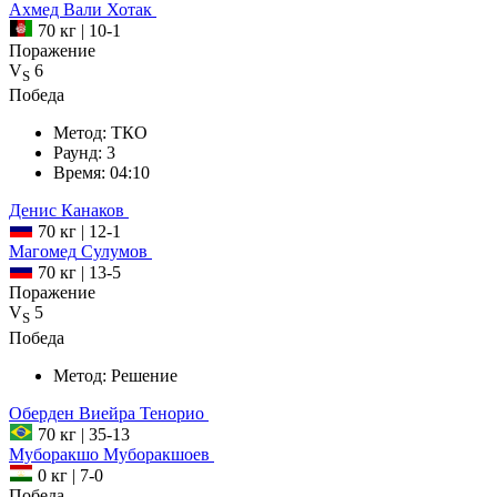
Ахмед
Вали Хотак
70 кг
|
10-1
Поражение
V
6
S
Победа
Метод:
ТКО
Раунд:
3
Время:
04:10
Денис
Канаков
70 кг
|
12-1
Магомед
Сулумов
70 кг
|
13-5
Поражение
V
5
S
Победа
Метод:
Решение
Оберден
Виейра Тенорио
70 кг
|
35-13
Муборакшо
Муборакшоев
0 кг
|
7-0
Победа