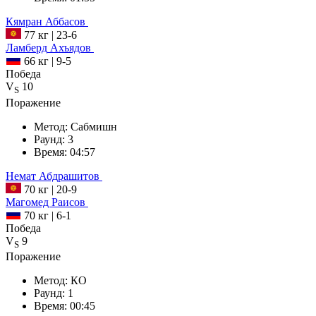
Кямран
Аббасов
77 кг
|
23-6
Ламберд
Ахъядов
66 кг
|
9-5
Победа
V
10
S
Поражение
Метод:
Сабмишн
Раунд:
3
Время:
04:57
Немат
Абдрашитов
70 кг
|
20-9
Магомед
Раисов
70 кг
|
6-1
Победа
V
9
S
Поражение
Метод:
КО
Раунд:
1
Время:
00:45