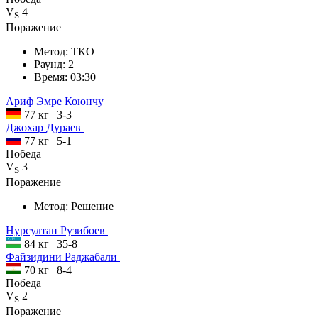
V
4
S
Поражение
Метод:
ТКО
Раунд:
2
Время:
03:30
Ариф
Эмре Коюнчу
77 кг
|
3-3
Джохар
Дураев
77 кг
|
5-1
Победа
V
3
S
Поражение
Метод:
Решение
Нурсултан
Рузибоев
84 кг
|
35-8
Файзидини
Раджабали
70 кг
|
8-4
Победа
V
2
S
Поражение