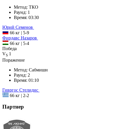
Метод:
ТКО
Раунд:
1
Время:
03:30
Юрий
Семенов
66 кг
|
5-9
Фирдавс
Назаров
66 кг
|
5-4
Победа
V
1
S
Поражение
Метод:
Сабмишн
Раунд:
2
Время:
01:10
Гивргос
Стелидис
66 кг
|
2-2
Партнер