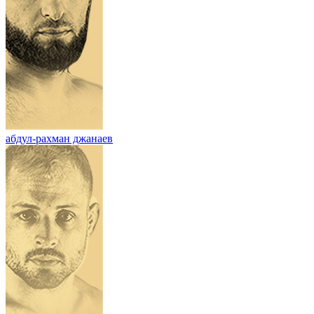
абдул-рахман джанаев