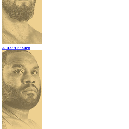
алихан вахаев