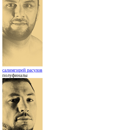
салимгирей расулов
полуфиналы