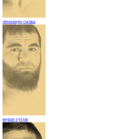
леонардо силва
мурат гугов