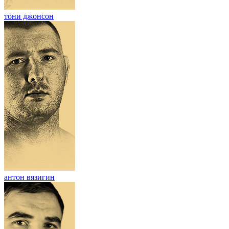
тони джонсон
антон вязигин