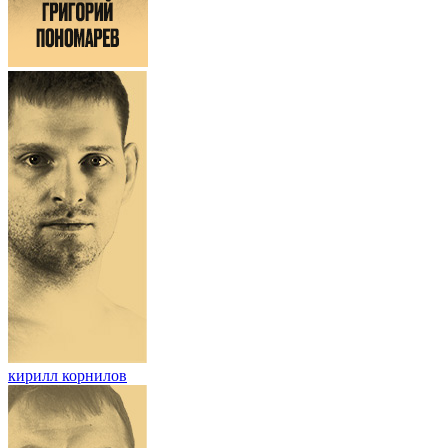
кирилл корнилов