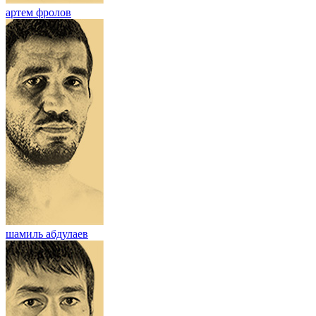
артем фролов
шамиль абдулаев