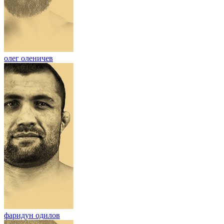
олег оленичев
фаридун одилов