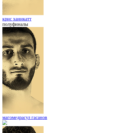
крис ханикатт
полуфиналы
магомедрасул гасанов