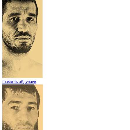
шамиль абдулаев