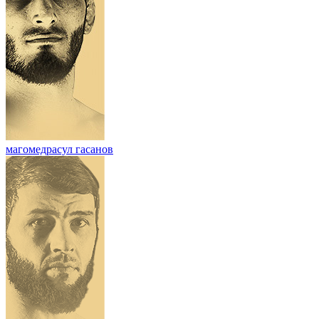
магомедрасул гасанов