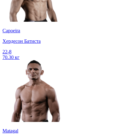
Capoeira
Хердесон Батиста
22-8
70.30 кг
Matagal