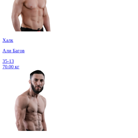
Халк
Али Багов
35-13
70.00 кг