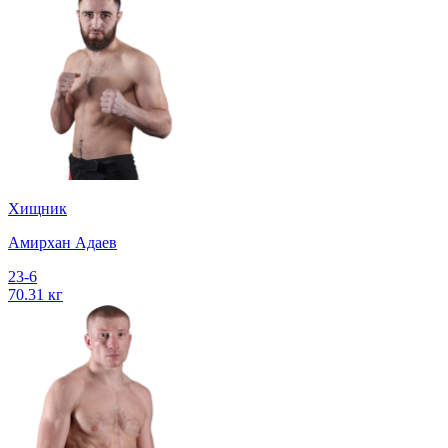
Хищник
Амирхан Адаев
23-6
70.31 кг