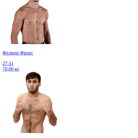
Фелипе Фроес
27-11
70.00 кг