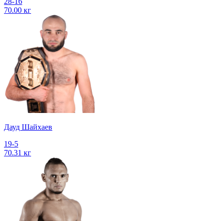
28-16
70.00 кг
Дауд Шайхаев
19-5
70.31 кг