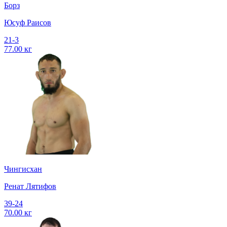
Борз
Юсуф Раисов
21-3
77.00 кг
Чингисхан
Ренат Лятифов
39-24
70.00 кг