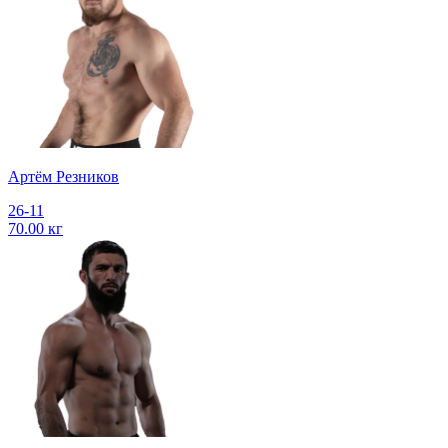
Артём Резников
26-11
70.00 кг