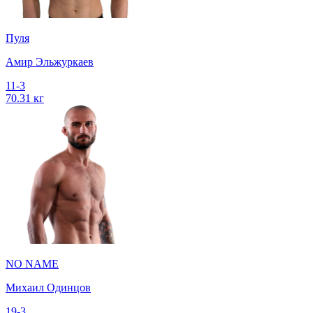
Пуля
Амир Эльжуркаев
11-3
70.31 кг
NO NAME
Михаил Одинцов
19-3