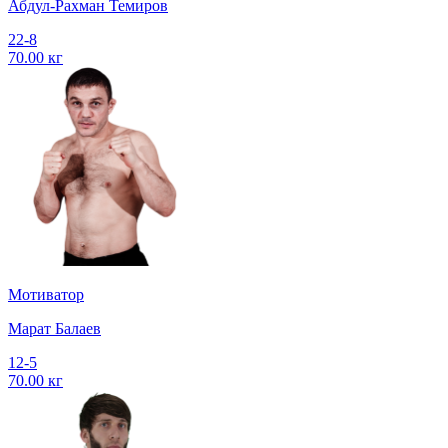
Абдул-Рахман Темиров
22-8
70.00 кг
Мотиватор
Марат Балаев
12-5
70.00 кг