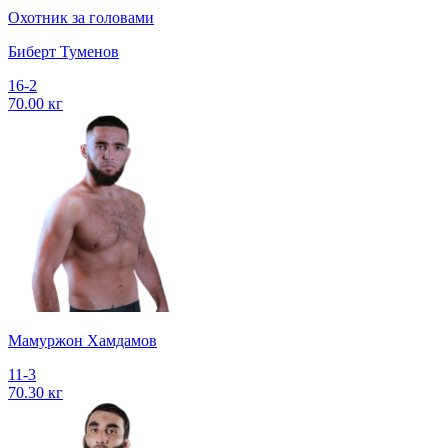
Охотник за головами
Биберт Туменов
16-2
70.00 кг
Мамуржон Хамдамов
11-3
70.30 кг