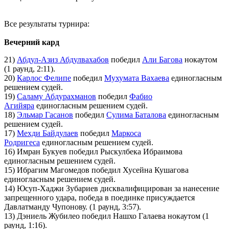
Все результаты турнира:
Вечерний кард
21)
Абдул-Азиз Абдулвахабов
победил
Али Багова
нокаутом
(1 раунд, 2:11).
20)
Карлос Фелипе
победил
Мухумата Вахаева
единогласным
решением судей.
19)
Саламу Абдурахманов
победил
Фабио
Агийяра
единогласным решением судей.
18)
Эльмар Гасанов
победил
Сулима Баталова
единогласным
решением судей.
17)
Мехди Байдулаев
победил
Маркоса
Родригеса
единогласным решением судей.
16) Имран Букуев победил Рыскулбека Ибраимова
единогласным решением судей.
15) Ибрагим Магомедов победил Хусейна Кушагова
единогласным решением судей.
14) Юсуп-Хаджи Зубариев дисквалифицирован за нанесение
запрещенного удара, победа в поединке присуждается
Давлатманду Чупонову. (1 раунд, 3:57).
13) Дэниель Жубилео победил Нашхо Галаева нокаутом (1
раунд, 1:16).