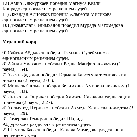
12) Амир Эльжуркаев победил Магнуса Келли
Конрадо единогласным решением судей.
11) Джаддал Алибеков победил Альберта Мисикова
единогласным решением судей.
10) Джамбулат Селимханов победил Мурада Магомедова
единогласным решением судей.
Утренний кард
9) Сайгид Абдулаев победил Рамзана Сулейманова
единогласным решением судей.
8) Айнди Умаханов победил Рауша Манфио нокаутом (1
раунд, 1:54).
7) Хасан Дадалов победил Германа Барсегяна техническим
нокаутом (2 раунд, 2:01).
6) Мишель Сильва победил Зелимхана Амирова нокаутом (1
раунд, 1:33).
5) Линкольн Энрике победил Хамзата Сакалова удушающим
приёмом (2 раунд, 2:27).
4) Холмурод Нурматов победил Ахмеда Хамзаева нокаутом (3
раунд, 1:29).
3) Тамерлан Темиров победил Шадида
Абдурзакова раздельным решением судей.
2) Шамиль Басаев победил Камала Мамедова раздельным
решением судей.