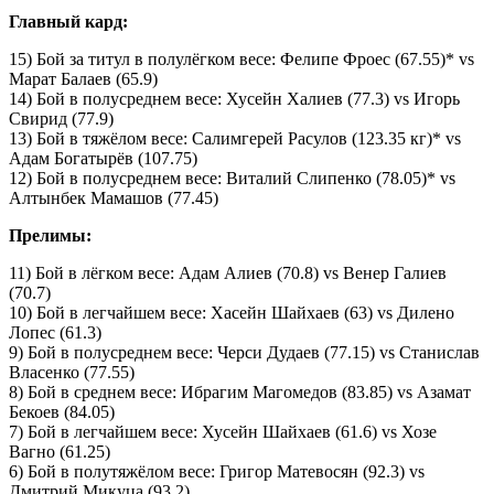
Главный кард:
15) Бой за титул в полулёгком весе: Фелипе Фроес (67.55)* vs
Марат Балаев (65.9)
14) Бой в полусреднем весе: Хусейн Халиев (77.3) vs Игорь
Свирид (77.9)
13) Бой в тяжёлом весе: Салимгерей Расулов (123.35 кг)* vs
Адам Богатырёв (107.75)
12) Бой в полусреднем весе: Виталий Слипенко (78.05)* vs
Алтынбек Мамашов (77.45)
Прелимы:
11) Бой в лёгком весе: Адам Алиев (70.8) vs Венер Галиев
(70.7)
10) Бой в легчайшем весе: Хасейн Шайхаев (63) vs Дилено
Лопеc (61.3)
9) Бой в полусреднем весе: Черси Дудаев (77.15) vs Станислав
Власенко (77.55)
8) Бой в среднем весе: Ибрагим Магомедов (83.85) vs Азамат
Бекоев (84.05)
7) Бой в легчайшем весе: Хусейн Шайхаев (61.6) vs Хозе
Вагно (61.25)
6) Бой в полутяжёлом весе: Григор Матевосян (92.3) vs
Дмитрий Микуца (93.2)