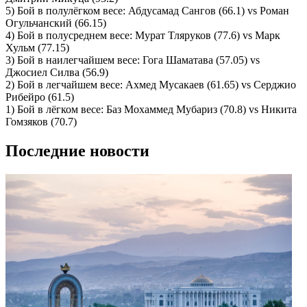
5) Бой в полулёгком весе: Абдусамад Сангов (66.1) vs Роман
Огульчанский (66.15)
4) Бой в полусреднем весе: Мурат Тляруков (77.6) vs Марк
Хульм (77.15)
3) Бой в наилегчайшем весе: Гога Шаматава (57.05) vs
Джосиел Силва (56.9)
2) Бой в легчайшем весе: Ахмед Мусакаев (61.65) vs Серджио
Рибейро (61.5)
1) Бой в лёгком весе: Баз Мохаммед Мубариз (70.8) vs Никита
Гомзяков (70.7)
Последние новости