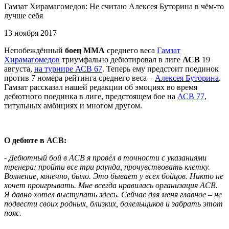
Гамзат Хирамагомедов: Не считаю Алексея Буторина в чём-то
лучше себя
13 ноября 2017
Непобеждённый
боец MMA
среднего веса
Гамзат
Хирамагомедов
триумфально дебютировал в лиге
АСВ
19
августа,
на турнире АСВ 67
. Теперь ему предстоит поединок
против 7 номера рейтинга среднего веса –
Алексея Буторина
.
Гамзат рассказал нашей редакции об эмоциях во время
дебютного поединка в лиге, предстоящем бое на
АСВ 77
,
титульных амбициях и многом другом.
О дебюте в АСВ:
- Дебютный бой в АСВ я провёл в точности с указаниями
тренера: пройти все три раунда, прочувствовать клетку.
Волнение, конечно, было. Это бывает у всех бойцов. Никто не
хочет проигрывать. Мне всегда нравилась организация АСВ.
Я давно хотел выступать здесь. Сейчас для меня главное – не
подвести своих родных, близких, болельщиков и забрать этот
пояс.