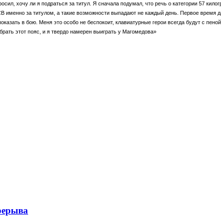
сил, хочу ли я подраться за титул. Я сначала подумал, что речь о категории 57 кило
CB именно за титулом, а такие возможности выпадают не каждый день. Первое время да
показать в бою. Меня это особо не беспокоит, клавиатурные герои всегда будут с пеной
абрать этот пояс, и я твердо намерен выиграть у Магомедова»
рерыва