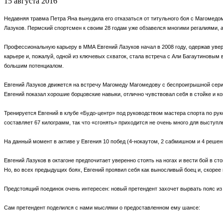
15 августа 2016
Недавняя травма Петра Яна вынудила его отказаться от титульного боя с Магомедом
Лазуков.
Пермский спортсмен к своим 28 годам уже обзавелся многими регалиями, 
Профессиональную карьеру в ММА Евгений Лазуков начал в 2008 году, одержав увере
карьере и, пожалуй, одной из ключевых схваток, стала встреча с Али Багаутиновым
большим потенциалом.
Евгений Лазуков движется на встречу Магомеду Магомедову с беспроигрышной серие
Евгений показал хорошие борцовские навыки, отлично чувствовал себя в стойке и к
Тренируется Евгений в клубе «Будо-центр» под руководством мастера спорта по ру
составляет 67 килограмм, так что «сгонять» приходится не очень много для выступл
На данный момент в активе у Евгения 10 побед (4-нокаутом, 2 сабмишном и 4 решен
Евгений Лазуков в октагоне предпочитает уверенно стоять на ногах и вести бой в с
Но, во всех предыдущих боях, Евгений проявил себя как выносливый боец и, скорее
Предстоящий поединок очень интересен: новый претендент захочет вырвать пояс из 
Сам претендент поделился с нами мыслями о предоставленном ему шансе: