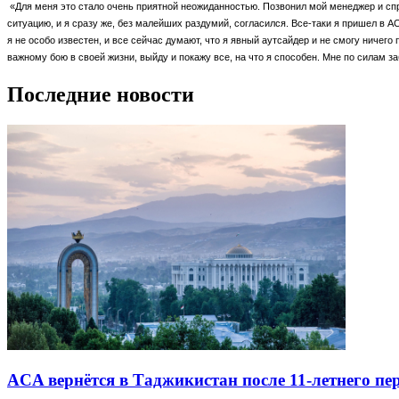
«Для меня это стало очень приятной неожиданностью. Позвонил мой менеджер и спро
ситуацию, и я сразу же, без малейших раздумий, согласился. Все-таки я пришел в A
я не особо известен, и все сейчас думают, что я явный аутсайдер и не смогу ничего 
важному бою в своей жизни, выйду и покажу все, на что я способен. Мне по силам з
Последние новости
ACA вернётся в Таджикистан после 11-летнего пе