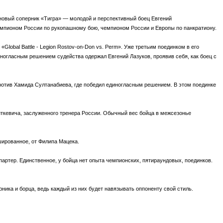
н новый соперник «Тигра» — молодой и перспективный боец Евгений
емпионом России по рукопашному бою, чемпионом России и Европы по панкратиону.
obal Battle - Legion Rostov-on-Don vs. Perm». Уже третьим поединком в его
иногласным решением судейства одержал Евгений Лазуков, проявив себя, как боец с
против Хамида Султанабиева, где победил единогласным решением. В этом поединке
иткевича, заслуженного тренера России. Обычный вес бойца в межсезонье
шированное, от Филипа Мацека.
 партер. Единственное, у бойца нет опыта чемпионских, пятираундовых, поединков.
ника и борца, ведь каждый из них будет навязывать оппоненту свой стиль.