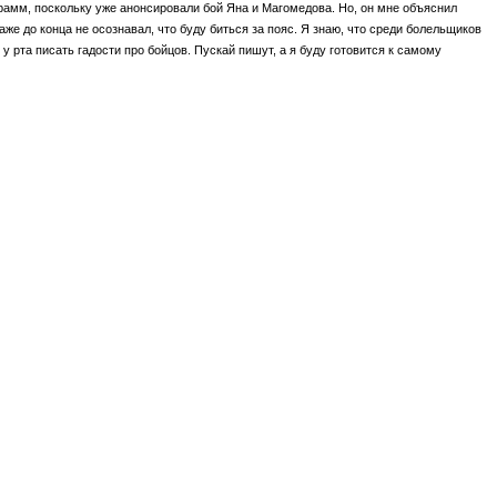
грамм, поскольку уже анонсировали бой Яна и Магомедова. Но, он мне объяснил
же до конца не осознавал, что буду биться за пояс. Я знаю, что среди болельщиков
 у рта писать гадости про бойцов. Пускай пишут, а я буду готовится к самому