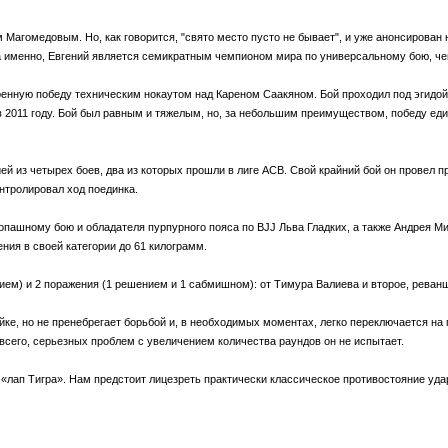
 Магомедовым. Но, как говорится, "свято место пусто не бывает", и уже анонсирова
а именно, Евгений является семикратным чемпионом мира по универсальному бою, ч
нную победу техническим нокаутом над Кареном Саакяном. Бой проходил под эгидой «Gl
 в 2011 году. Бой был равным и тяжелым, но, за небольшим преимуществом, победу ед
й из четырех боев, два из которых прошли в лиге ACB. Свой крайний бой он провел 
онтролировал ход поединка.
копашному бою и обладателя пурпурного пояса по BJJ Льва Гладких, а также Андрея М
ения в своей категории до 61 килограмм.
ием) и 2 поражения (1 решением и 1 сабмишном): от Тимура Валиева и второе, реван
тойке, но не пренебрегает борьбой и, в необходимых моментах, легко переключается на
 всего, серьезных проблем с увеличением количества раундов он не испытает.
«лап Тигра». Нам предстоит лицезреть практически классическое противостояние удар