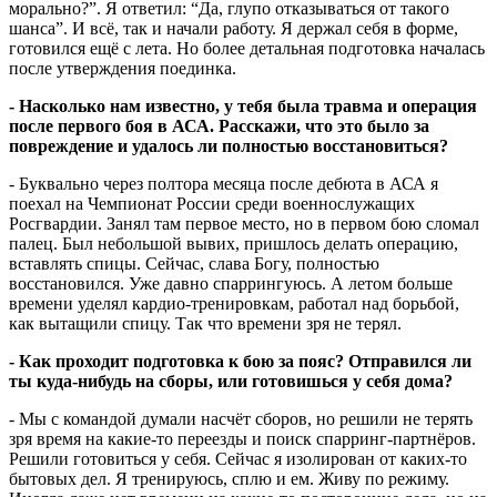
морально?”. Я ответил: “Да, глупо отказываться от такого
шанса”. И всё, так и начали работу. Я держал себя в форме,
готовился ещё с лета. Но более детальная подготовка началась
после утверждения поединка.
- Насколько нам известно, у тебя была травма и операция
после первого боя в АСА. Расскажи, что это было за
повреждение и удалось ли полностью восстановиться?
- Буквально через полтора месяца после дебюта в АСА я
поехал на Чемпионат России среди военнослужащих
Росгвардии. Занял там первое место, но в первом бою сломал
палец. Был небольшой вывих, пришлось делать операцию,
вставлять спицы. Сейчас, слава Богу, полностью
восстановился. Уже давно спаррингуюсь. А летом больше
времени уделял кардио-тренировкам, работал над борьбой,
как вытащили спицу. Так что времени зря не терял.
- Как проходит подготовка к бою за пояс? Отправился ли
ты куда-нибудь на сборы, или готовишься у себя дома?
- Мы с командой думали насчёт сборов, но решили не терять
зря время на какие-то переезды и поиск спарринг-партнёров.
Решили готовиться у себя. Сейчас я изолирован от каких-то
бытовых дел. Я тренируюсь, сплю и ем. Живу по режиму.