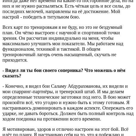
Иногда даже нет времени на какие-то посторонние дела, но на
них и не нужно распыляться. Есть чёткая цель и все силы, до
последних мелочей, направлены на её достижение. Мой
настрой - победить в титульном бою.
Всех карт по тренировкам я не буду, но это не бездумный
план. Он чётко выстроен с научной и спортивной точки
зрения. Он рассчитан индивидуально на меня, чтобы
максимально улучшить мои показатели. Мы работаем над
функционалом, техникой и тактикой. В общем
тренировочный лагерь очень насыщенный, скучать не
приходится.
- Видел ли ты бои своего соперника? Что можешь о нём
сказать?
- Конечно, я видел бои Саламу Абдурахманова, их видели и
мои спарринг-партнёры, и тренерский штаб. И мы делаем
определенные технические заготовки под него. В бою может
произойти всё, что угодно и нужно быть к этому готовым. Я
настраиваюсь доминировать в каждом аспекте. Опережать его
ударке, не давать бороться. Должен быть полный контроль над
ходом поединка на протяжении всего времени.
Я мотивирован, здоров и отлично настроен на этот бой. Всё
идёт по плану. Я настраиваю себя на то, что я побеждаю и