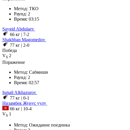
Метод:
ТКО
Раунд:
2
Время:
03:15
Saygid
Abdulaev
66 кг
|
7-2
Shakhban
Magomedov
77 кг
|
2-0
Победа
V
2
S
Поражение
Метод:
Сабмишн
Раунд:
2
Время:
02:57
Ismail
Alkhazurov
77 кг
|
0-1
Низамбек
Жунус уулу
66 кг
|
10-4
V
1
S
Метод:
Ожидание поединка