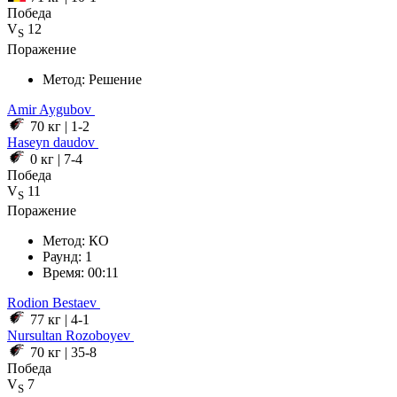
Победа
V
12
S
Поражение
Метод:
Решение
Amir
Aygubov
70 кг
|
1-2
Haseyn daudov
0 кг
|
7-4
Победа
V
11
S
Поражение
Метод:
КО
Раунд:
1
Время:
00:11
Rodion
Bestaev
77 кг
|
4-1
Nursultan
Rozoboyev
70 кг
|
35-8
Победа
V
7
S