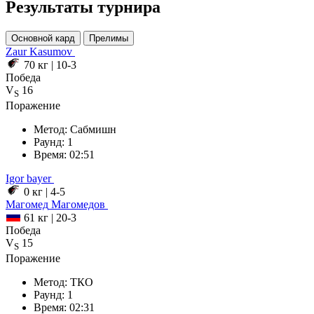
Результаты турнира
Основной кард
Прелимы
Zaur
Kasumov
70 кг
|
10-3
Победа
V
16
S
Поражение
Метод:
Сабмишн
Раунд:
1
Время:
02:51
Igor bayer
0 кг
|
4-5
Магомед
Магомедов
61 кг
|
20-3
Победа
V
15
S
Поражение
Метод:
ТКО
Раунд:
1
Время:
02:31