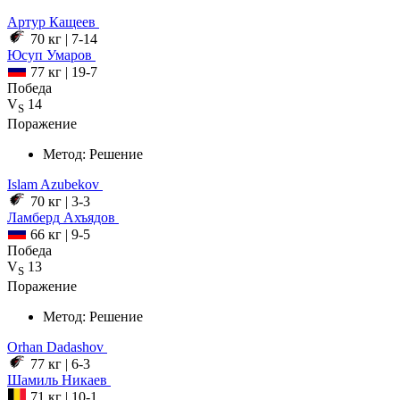
Артур
Кащеев
70 кг
|
7-14
Юсуп
Умаров
77 кг
|
19-7
Победа
V
14
S
Поражение
Метод:
Решение
Islam
Azubekov
70 кг
|
3-3
Ламберд
Ахъядов
66 кг
|
9-5
Победа
V
13
S
Поражение
Метод:
Решение
Orhan
Dadashov
77 кг
|
6-3
Шамиль
Никаев
71 кг
|
10-1