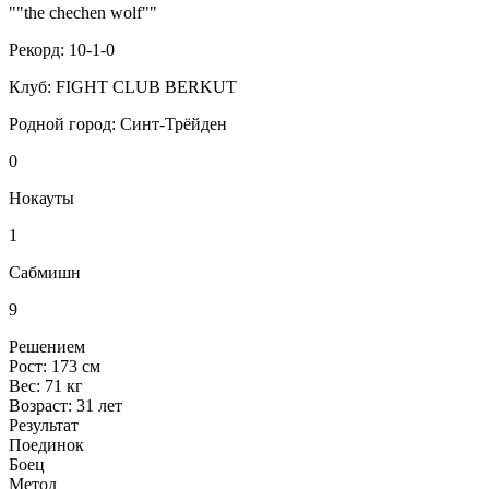
""the chechen wolf""
Рекорд:
10-1-0
Клуб:
FIGHT CLUB BERKUT
Родной город:
Синт-Трёйден
0
Нокауты
1
Сабмишн
9
Решением
Рост:
173 см
Вес:
71 кг
Возраст:
31 лет
Результат
Поединок
Боец
Метод