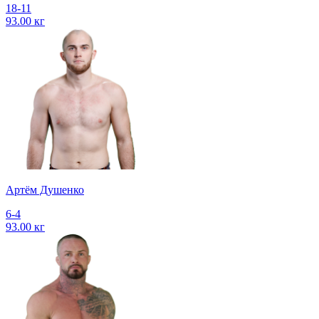
18-11
93.00 кг
Артём Душенко
6-4
93.00 кг