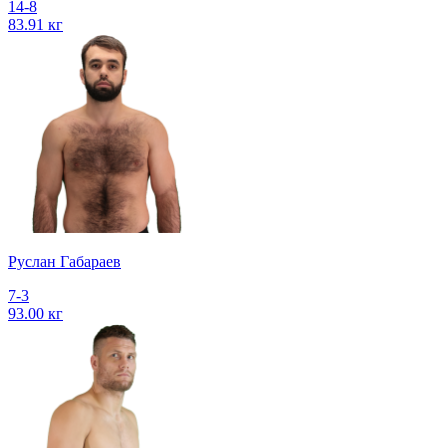
14-8
83.91 кг
Руслан Габараев
7-3
93.00 кг