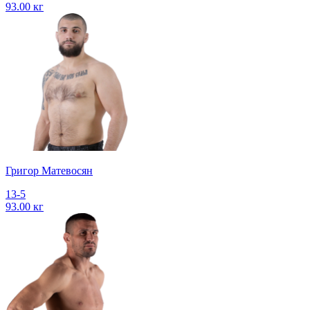
93.00 кг
Григор Матевосян
13-5
93.00 кг