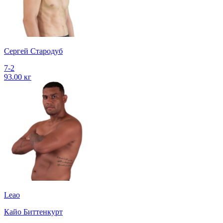
Сергей Стародуб
7-2
93.00 кг
Leao
Кайо Биттенкурт