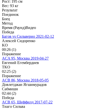
Рост:
195 см
Вес:
93 кг
Результат
Поединок
Боец
Метод
Время (Раунд)
Видео
Победа
Багов vs Сильверио
2021-02-12
Алексей Сидоренко
KO
00:26 (1)
Поражение
ACA 95, Москва
2019-04-27
Евгений Егембердиев
TKO
02:25 (2)
Поражение
ACB 86, Москва
2018-05-05
Довлетджан Ягшимурадов
Сабмишн
02:44 (2)
Победа
ACB 65, Шеффилд
2017-07-22
Тиаго Сильва