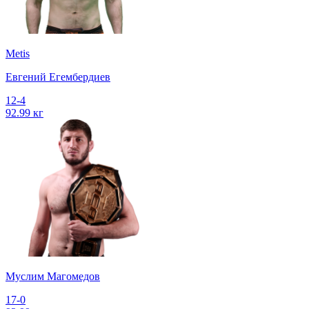
Metis
Евгений Егембердиев
12-4
92.99 кг
Муслим Магомедов
17-0