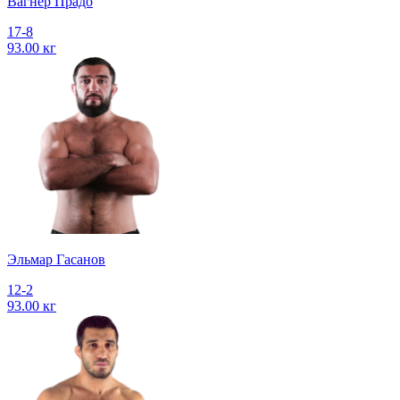
Вагнер Прадо
17-8
93.00 кг
Эльмар Гасанов
12-2
93.00 кг