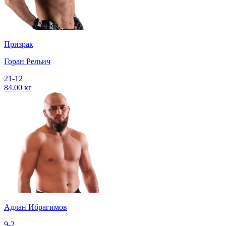
Призрак
Горан Рельич
21-12
84.00 кг
Адлан Ибрагимов
9-2