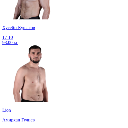
Хусейн Кушагов
17-10
93.00 кг
Lion
Амирхан Гулиев