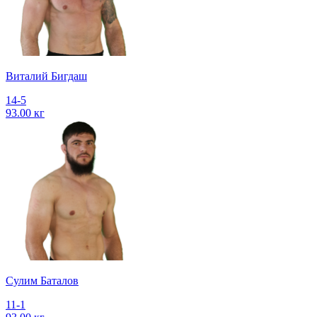
Виталий Бигдаш
14-5
93.00 кг
Сулим Баталов
11-1