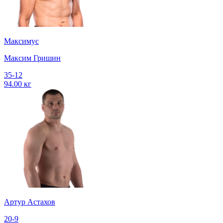
Максимус
Максим Гришин
35-12
94.00 кг
Артур Астахов
20-9