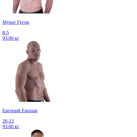
Мурат Гугов
8-5
93.00 кг
Евгений Ерохин
26-13
93.00 кг