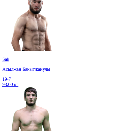
Sak
Асылжан Бакытжанулы
19-7
93.00 кг