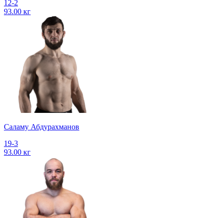
12-2
93.00 кг
Саламу Абдурахманов
19-3
93.00 кг