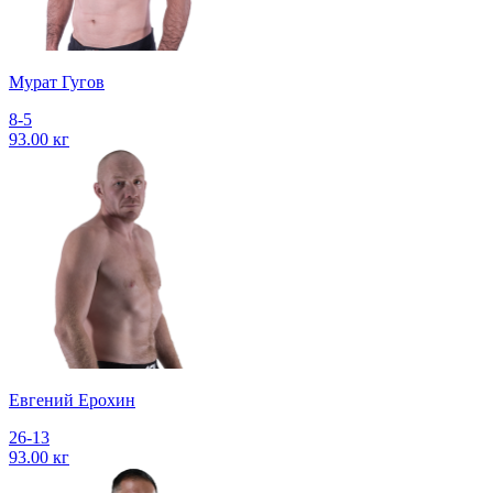
Мурат Гугов
8-5
93.00 кг
Евгений Ерохин
26-13
93.00 кг