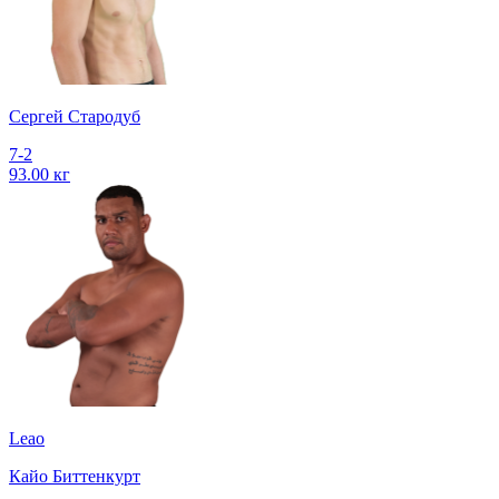
Сергей Стародуб
7-2
93.00 кг
Leao
Кайо Биттенкурт