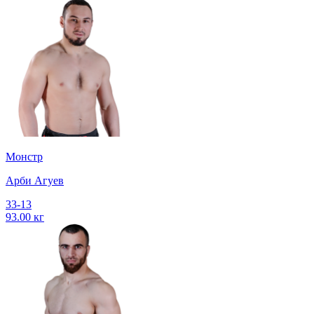
Монстр
Арби Агуев
33-13
93.00 кг