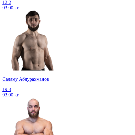
12-2
93.00 кг
Саламу Абдурахманов
19-3
93.00 кг