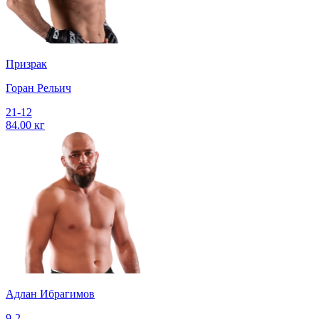
Призрак
Горан Рельич
21-12
84.00 кг
Адлан Ибрагимов
9-2