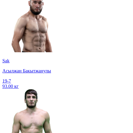
Sak
Асылжан Бакытжанулы
19-7
93.00 кг