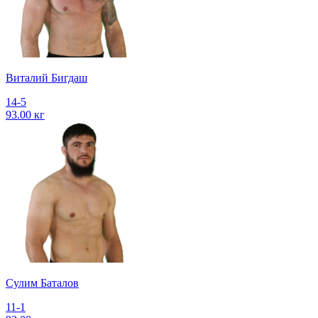
Виталий Бигдаш
14-5
93.00 кг
Сулим Баталов
11-1