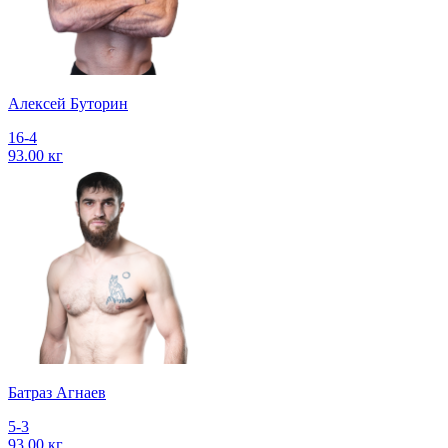
Алексей Буторин
16-4
93.00 кг
Батраз Агнаев
5-3
93.00 кг