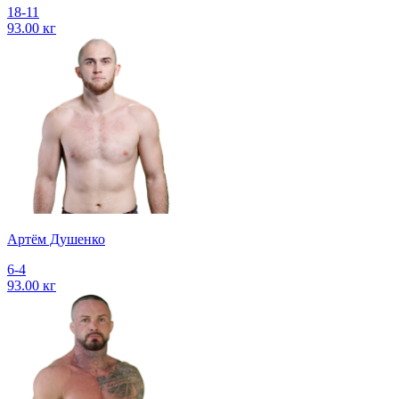
18-11
93.00 кг
Артём Душенко
6-4
93.00 кг