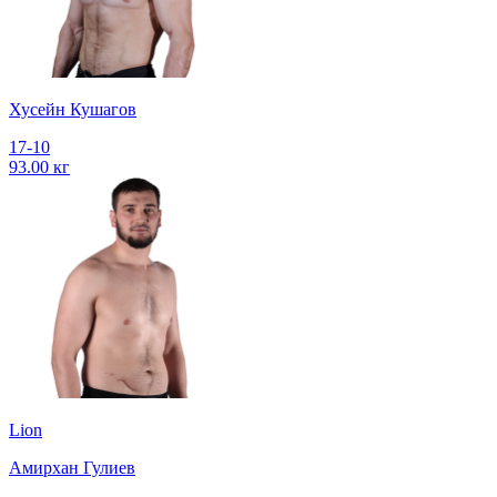
Хусейн Кушагов
17-10
93.00 кг
Lion
Амирхан Гулиев