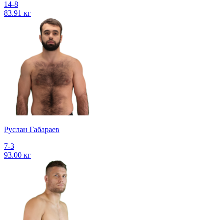
14-8
83.91 кг
Руслан Габараев
7-3
93.00 кг