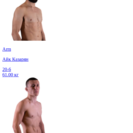
Arm
Айк Казарян
20-6
61.00 кг