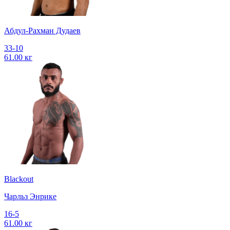
Абдул-Рахман Дудаев
33-10
61.00 кг
Blackout
Чарльз Энрике
16-5
61.00 кг