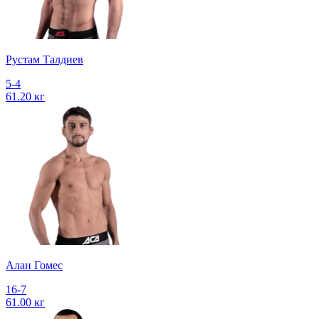
Рустам Талдиев
5-4
61.20 кг
Алан Гомес
16-7
61.00 кг