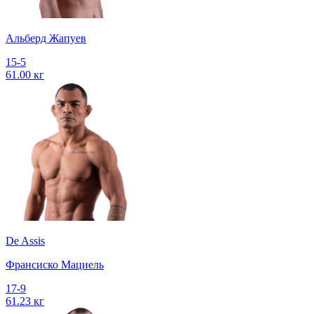
Альберд Жапуев
15-5
61.00 кг
De Assis
Франсиско Мациель
17-9
61.23 кг