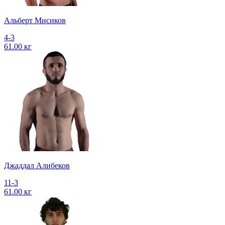
Альберт Мисиков
4-3
61.00 кг
Джаддал Алибеков
11-3
61.00 кг