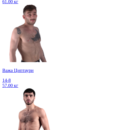
61.00 кг
Важа Циптаури
14-8
57.00 кг