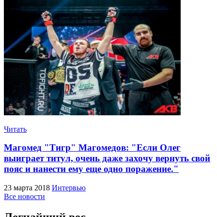
Читать
Магомед "Тигр" Магомедов: "Если Олег
выиграет титул, очень даже захочу вернуть свой
пояс и нанести ему еще одно поражение."
23 марта 2018
Интервью
Все новости
Легчайший вес