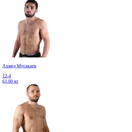
Ахмед Мусакаев
12-4
61.00 кг