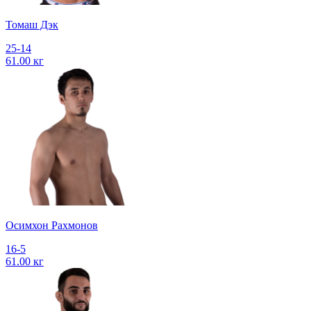
Томаш Дэк
25-14
61.00 кг
Осимхон Рахмонов
16-5
61.00 кг