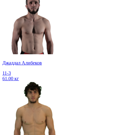
Джаддал Алибеков
11-3
61.00 кг