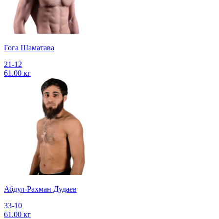
Гога Шаматава
21-12
61.00 кг
Абдул-Рахман Дудаев
33-10
61.00 кг