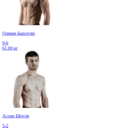
Герман Барсегян
9-6
61.00 кг
Аслан Шогов
5-2