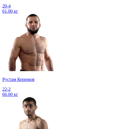
20-4
61.00 кг
Рустам Керимов
22-2
66.00 кг