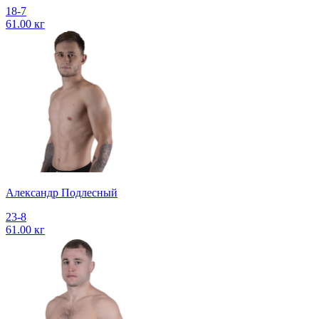
18-7
61.00 кг
Александр Подлесный
23-8
61.00 кг