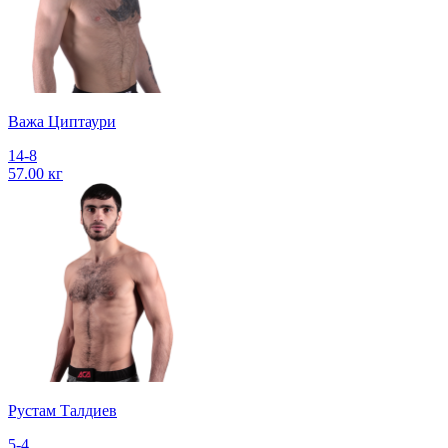
Важа Циптаури
14-8
57.00 кг
Рустам Талдиев
5-4