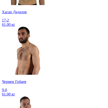
Хасан Дадалов
17-2
61.00 кг
Чермен Гобаев
9-0
61.00 кг