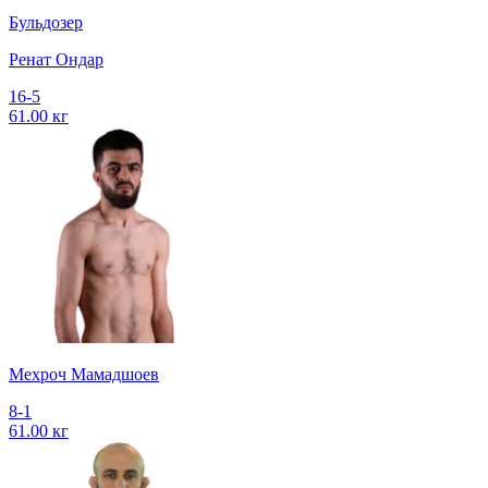
Бульдозер
Ренат Ондар
16-5
61.00 кг
Мехроч Мамадшоев
8-1
61.00 кг