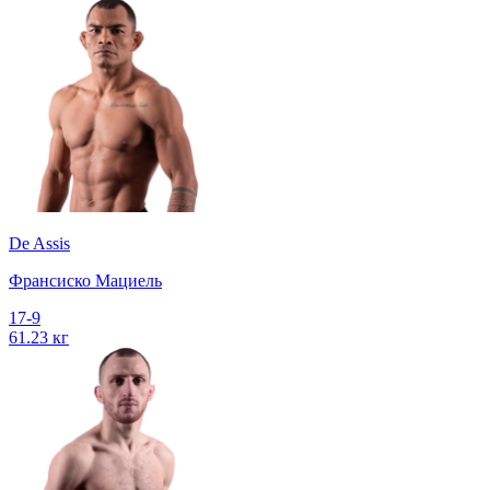
De Assis
Франсиско Мациель
17-9
61.23 кг