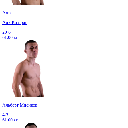
Arm
Айк Казарян
20-6
61.00 кг
Альберт Мисиков
4-3
61.00 кг