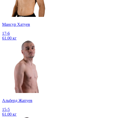
Мансур Хатуев
17-6
61.00 кг
Альберд Жапуев
15-5
61.00 кг