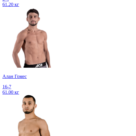
61.20 кг
Алан Гомес
16-7
61.00 кг