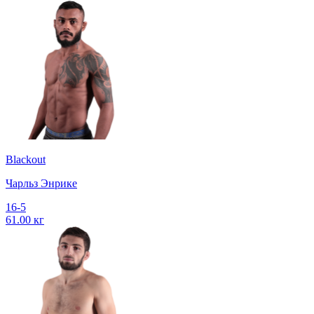
Blackout
Чарльз Энрике
16-5
61.00 кг