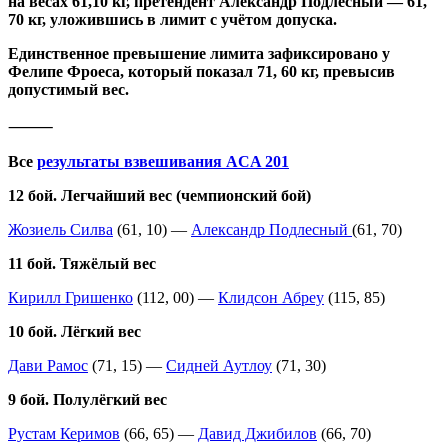
на весах 61,10 кг, претендент Александр Подлесный — 61,
70 кг, уложившись в лимит с учётом допуска.
Единственное превышение лимита зафиксировано у
Фелипе Фроеса, который показал 71, 60 кг, превысив
допустимый вес.
⸻
Все
результаты взвешивания ACA 201
12 бой. Легчайший вес (чемпионский бой)
Жозиель Силва
(61, 10) —
Александр Подлесный
(61, 70)
11 бой. Тяжёлый вес
Кирилл Гришенко
(112, 00) —
Клидсон Абреу
(115, 85)
10 бой. Лёгкий вес
Дави Рамос
(71, 15) —
Сидней Аутлоу
(71, 30)
9 бой. Полулёгкий вес
Рустам Керимов
(66, 65) —
Давид Джибилов
(66, 70)