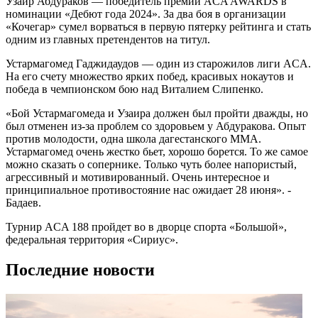
Узаир Абдураков — победитель премии ACA AWARDS в
номинации «Дебют года 2024». За два боя в организации
«Кочегар» сумел ворваться в первую пятерку рейтинга и стать
одним из главных претендентов на титул.
Устармагомед Гаджидаудов — один из старожилов лиги ACA.
На его счету множество ярких побед, красивых нокаутов и
победа в чемпионском бою над Виталием Слипенко.
«Бой Устармагомеда и Узаира должен был пройти дважды, но
был отменен из-за проблем со здоровьем у Абдуракова. Опыт
против молодости, одна школа дагестанского ММА.
Устармагомед очень жестко бьет, хорошо борется. То же самое
можно сказать о сопернике. Только чуть более напористый,
агрессивный и мотивированный. Очень интересное и
принципиальное противостояние нас ожидает 28 июня». -
Бадаев.
Турнир ACA 188 пройдет во в дворце спорта «Большой»,
федеральная территория «Сириус».
Последние новости