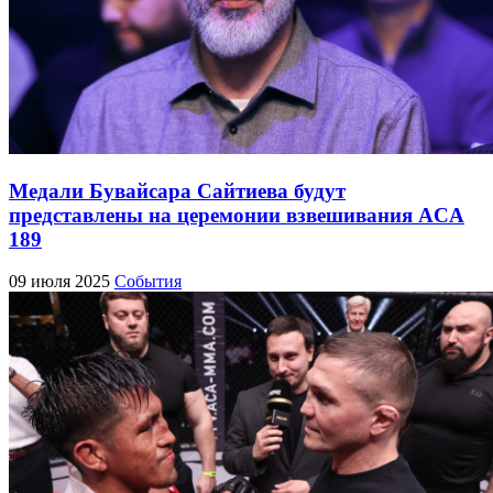
Медали Бувайсара Сайтиева будут
представлены на церемонии взвешивания ACA
189
09 июля 2025
События