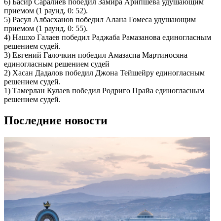
6) Басир Саралиев победил Замира Арипшева удушающим
приемом (1 раунд, 0: 52).
5) Расул Албасханов победил Алана Гомеса удушающим
приемом (1 раунд, 0: 55).
4) Нашхо Галаев победил Раджаба Рамазанова единогласным
решением судей.
3) Евгений Галочкин победил Амазаспа Мартиносяна
единогласным решением судей
2) Хасан Дадалов победил Джона Тейшейру единогласным
решением судей.
1) Тамерлан Кулаев победил Родриго Прайа единогласным
решением судей.
Последние новости