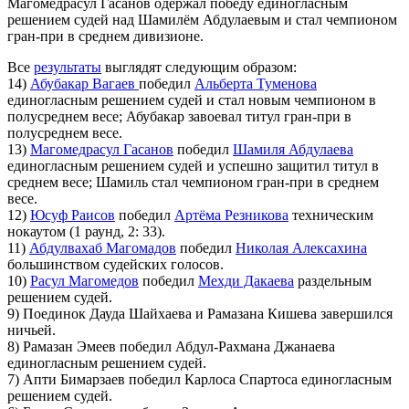
Магомедрасул Гасанов одержал победу единогласным
решением судей над Шамилём Абдулаевым и стал чемпионом
гран-при в среднем дивизионе.
Все
результаты
выглядят следующим образом:
14)
Абубакар Вагаев
победил
Альберта Туменова
единогласным решением судей и стал новым чемпионом в
полусреднем весе; Абубакар завоевал титул гран-при в
полусреднем весе.
13)
Магомедрасул Гасанов
победил
Шамиля Абдулаева
единогласным решением судей и успешно защитил титул в
среднем весе; Шамиль стал чемпионом гран-при в среднем
весе.
12)
Юсуф Раисов
победил
Артёма Резникова
техническим
нокаутом (1 раунд, 2: 33).
11)
Абдулвахаб Магомадов
победил
Николая Алексахина
большинством судейских голосов.
10)
Расул Магомедов
победил
Мехди Дакаева
раздельным
решением судей.
9) Поединок Дауда Шайхаева и Рамазана Кишева завершился
ничьей.
8) Рамазан Эмеев победил Абдул-Рахмана Джанаева
единогласным решением судей.
7) Апти Бимарзаев победил Карлоса Спартоса единогласным
решением судей.