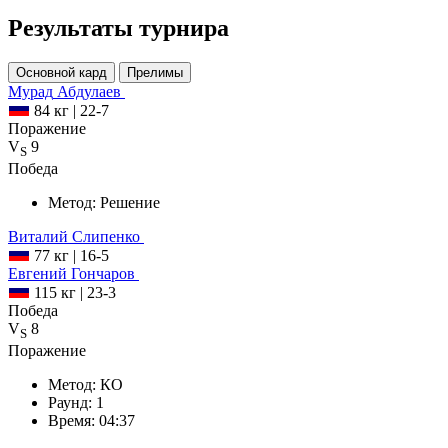
Результаты турнира
Основной кард
Прелимы
Мурад
Абдулаев
84 кг
|
22-7
Поражение
V
9
S
Победа
Метод:
Решение
Виталий
Слипенко
77 кг
|
16-5
Евгений
Гончаров
115 кг
|
23-3
Победа
V
8
S
Поражение
Метод:
КО
Раунд:
1
Время:
04:37