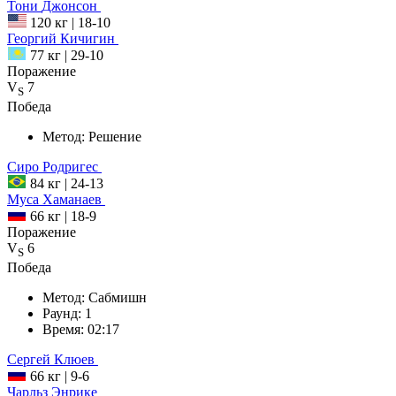
Тони
Джонсон
120 кг
|
18-10
Георгий
Кичигин
77 кг
|
29-10
Поражение
V
7
S
Победа
Метод:
Решение
Сиро
Родригес
84 кг
|
24-13
Муса
Хаманаев
66 кг
|
18-9
Поражение
V
6
S
Победа
Метод:
Сабмишн
Раунд:
1
Время:
02:17
Сергей
Клюев
66 кг
|
9-6
Чарльз
Энрике