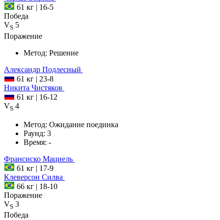
61 кг
|
16-5
Победа
V
5
S
Поражение
Метод:
Решение
Александр
Подлесный
61 кг
|
23-8
Никита
Чистяков
61 кг
|
16-12
V
4
S
Метод:
Ожидание поединка
Раунд:
3
Время:
-
Франсиско
Мациель
61 кг
|
17-9
Клеверсон
Силва
66 кг
|
18-10
Поражение
V
3
S
Победа