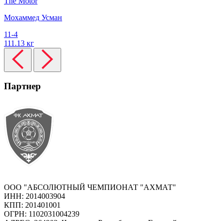
The Motor
Мохаммед Усман
11-4
111.13 кг
Партнер
ООО "АБСОЛЮТНЫЙ ЧЕМПИОНАТ "АХМАТ"
ИНН: 2014003904
КПП: 201401001
ОГРН: 1102031004239