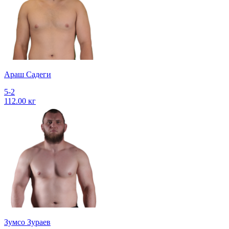
Араш Садеги
5-2
112.00 кг
Зумсо Зураев