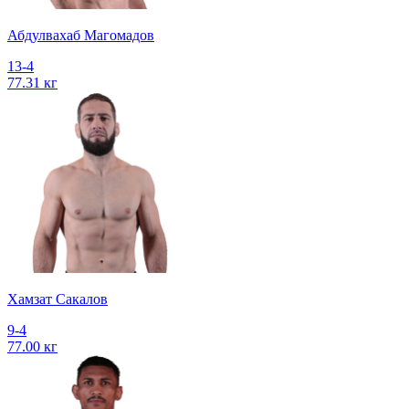
Абдулвахаб Магомадов
13-4
77.31 кг
Хамзат Сакалов
9-4
77.00 кг