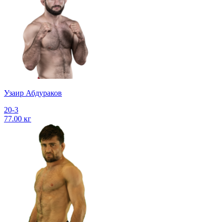
Узаир Абдураков
20-3
77.00 кг