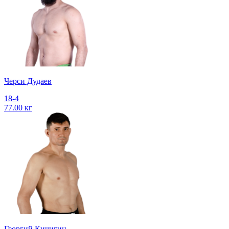
Черси Дудаев
18-4
77.00 кг
Георгий Кичигин