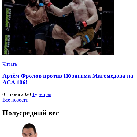
Читать
Артём Фролов против Ибрагима Магомедова на
ACA 106!
01 июня 2020
Турниры
Все новости
Полусредний вес