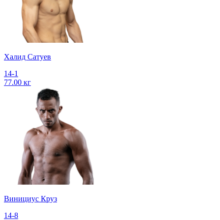
Халид Сатуев
14-1
77.00 кг
Винициус Круз
14-8