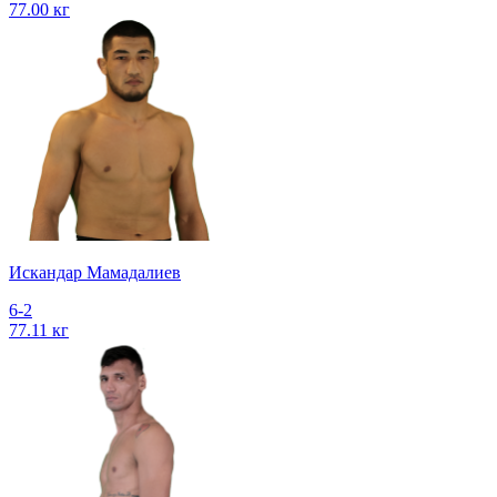
77.00 кг
Искандар Мамадалиев
6-2
77.11 кг