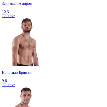
Зелимхан Амиров
10-3
77.00 кг
Кристиан Бринзан
9-8
77.00 кг