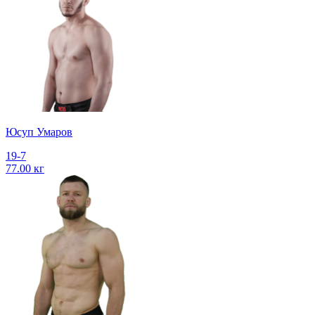
Юсуп Умаров
19-7
77.00 кг