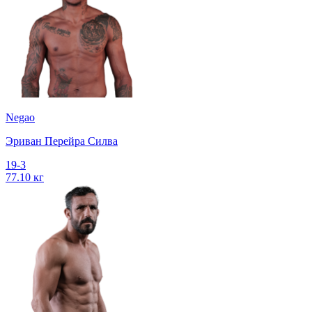
Negao
Эриван Перейра Силва
19-3
77.10 кг