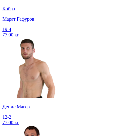
Кобра
Марат Гафуров
19-4
77.00 кг
Денис Магер
12-2
77.00 кг