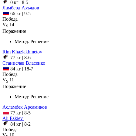
0 кг
|
8-5
Ламберд
Ахъядов
66 кг
|
9-5
Победа
V
14
S
Поражение
Метод:
Решение
Rim
Khaziakhmetov
77 кг
|
8-6
Станислав
Власенко
84 кг
|
18-7
Победа
V
11
S
Поражение
Метод:
Решение
Асламбек
Арсамиков
77 кг
|
8-5
Ali
Eskiev
84 кг
|
8-2
Победа
V
10