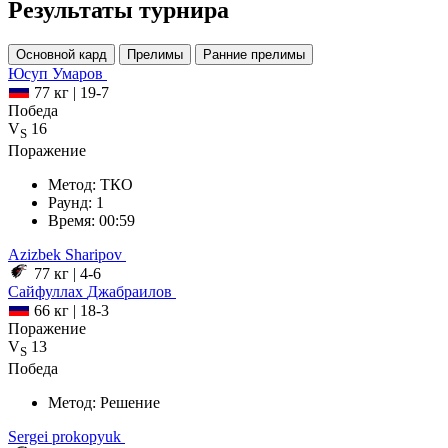
Результаты турнира
Основной кард
Прелимы
Ранние прелимы
Юсуп
Умаров
77 кг
|
19-7
Победа
V
16
S
Поражение
Метод:
ТКО
Раунд:
1
Время:
00:59
Azizbek
Sharipov
77 кг
|
4-6
Сайфуллах
Джабраилов
66 кг
|
18-3
Поражение
V
13
S
Победа
Метод:
Решение
Sergei prokopyuk