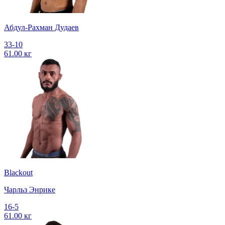
Абдул-Рахман Дудаев
33-10
61.00 кг
Blackout
Чарльз Энрике
16-5
61.00 кг