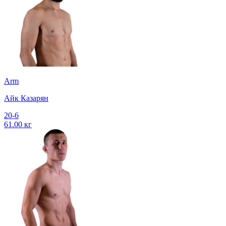
Arm
Айк Казарян
20-6
61.00 кг