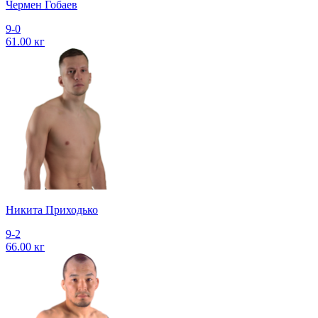
Чермен Гобаев
9-0
61.00 кг
Никита Приходько
9-2
66.00 кг