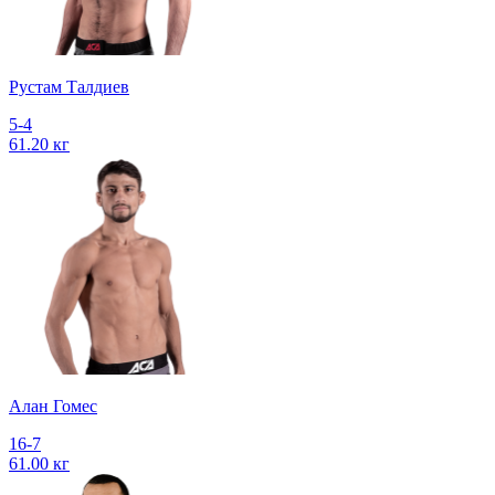
Рустам Талдиев
5-4
61.20 кг
Алан Гомес
16-7
61.00 кг