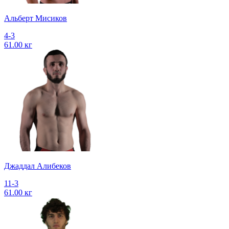
Альберт Мисиков
4-3
61.00 кг
Джаддал Алибеков
11-3
61.00 кг