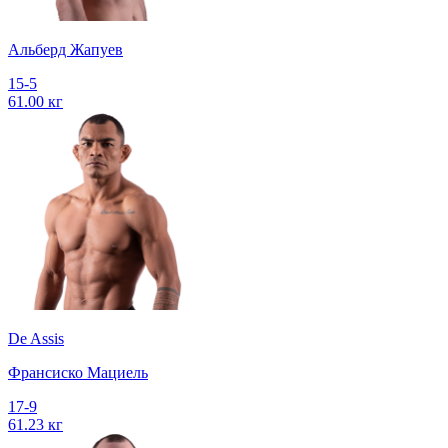
Альберд Жапуев
15-5
61.00 кг
De Assis
Франсиско Мациель
17-9
61.23 кг