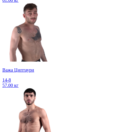
61.00 кг
Важа Циптаури
14-8
57.00 кг