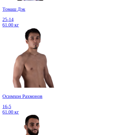
Томаш Дэк
25-14
61.00 кг
Осимхон Рахмонов
16-5
61.00 кг