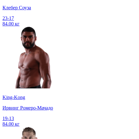
Клебер Соуза
23-17
84.00 кг
King-Kong
Ирвинг Ромеро-Мачадо
19-13
84.00 кг