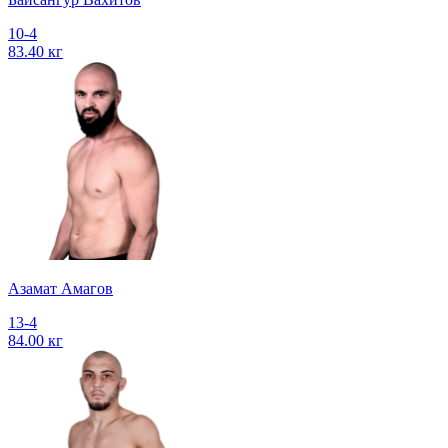
10-4
83.40 кг
Азамат Амагов
13-4
84.00 кг