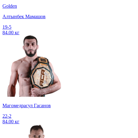
Golden
Алтынбек Мамашов
19-5
84.00 кг
Магомедрасул Гасанов
22-2
84.00 кг