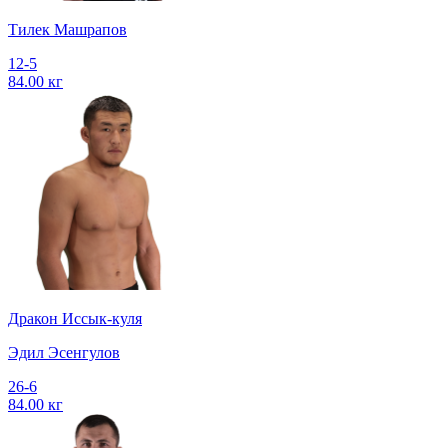
Тилек Машрапов
12-5
84.00 кг
Дракон Иссык-куля
Эдил Эсенгулов
26-6
84.00 кг