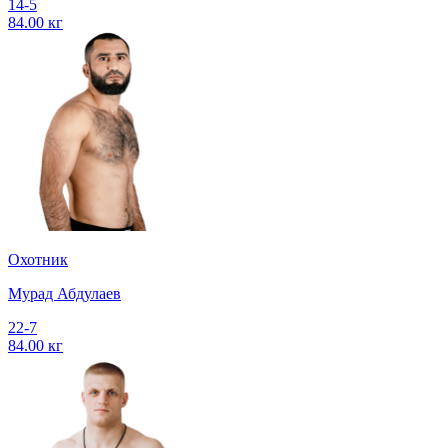
14-5
84.00 кг
Охотник
Мурад Абдулаев
22-7
84.00 кг