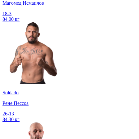
Магомед Исмаилов
18-3
84.00 кг
Soldado
Рене Пессоа
26-13
84.30 кг