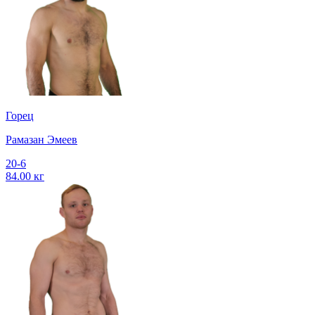
Горец
Рамазан Эмеев
20-6
84.00 кг