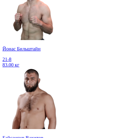
Йонас Бильштайн
21-8
83.00 кг
Байсангур Вахитов