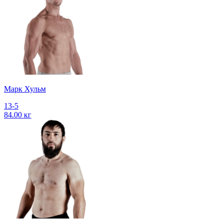
Марк Хульм
13-5
84.00 кг