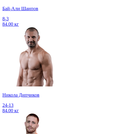
Бай-Али Шаипов
8-3
84.00 кг
Никола Дипчиков
24-13
84.00 кг