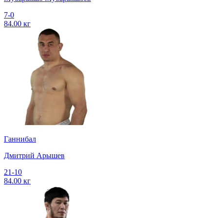
7-0
84.00 кг
Ганнибал
Дмитрий Арышев
21-10
84.00 кг