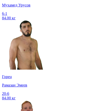
Мухамед Урусов
6-1
84.00 кг
Горец
Рамазан Эмеев
20-6
84.00 кг