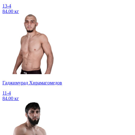
13-4
84.00 кг
Гаджимурад Хирамагомедов
11-4
84.00 кг