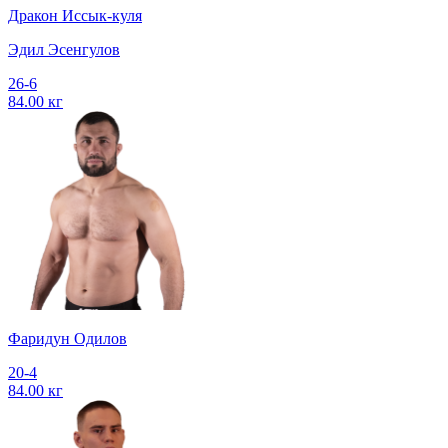
Дракон Иссык-куля
Эдил Эсенгулов
26-6
84.00 кг
Фаридун Одилов
20-4
84.00 кг