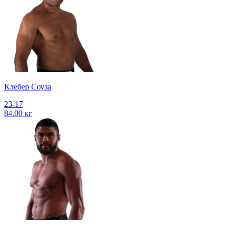
Клебер Соуза
23-17
84.00 кг