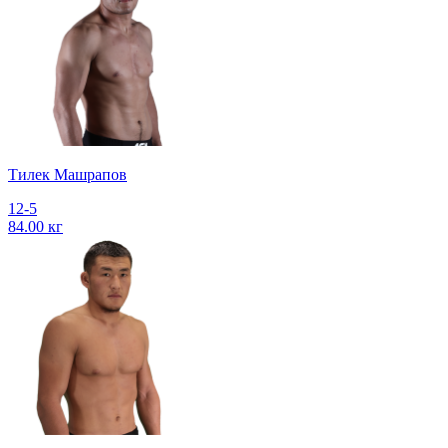
Тилек Машрапов
12-5
84.00 кг