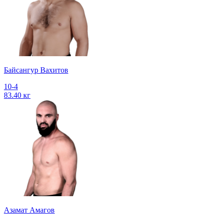
Байсангур Вахитов
10-4
83.40 кг
Азамат Амагов