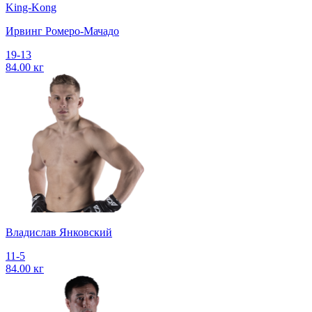
King-Kong
Ирвинг Ромеро-Мачадо
19-13
84.00 кг
Владислав Янковский
11-5
84.00 кг