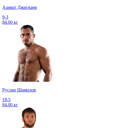
Азамат Джигкаев
9-3
84.00 кг
Руслан Шамилов
18-5
84.00 кг