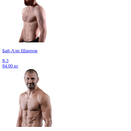
Бай-Али Шаипов
8-3
84.00 кг