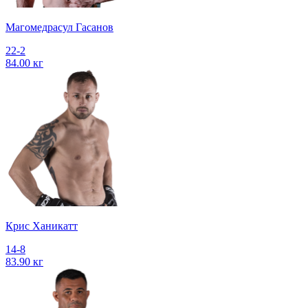
Магомедрасул Гасанов
22-2
84.00 кг
Крис Ханикатт
14-8
83.90 кг