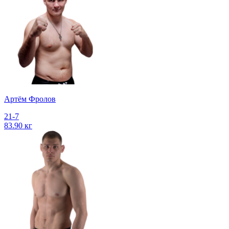
Артём Фролов
21-7
83.90 кг