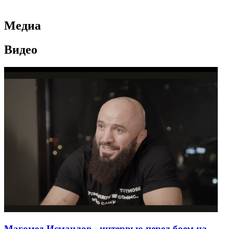
Медиа
Видео
Магомед Исмаилов - интервью перед боем на