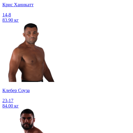
Крис Ханикатт
14-8
83.90 кг
Клебер Соуза
23-17
84.00 кг