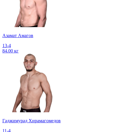
Азамат Амагов
13-4
84.00 кг
Гаджимурад Хирамагомедов
11-4