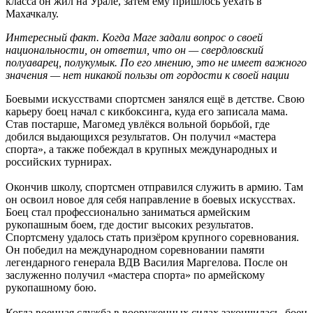
класса он жил на Урале, затем ему пришлось уехать в
Махачкалу.
Интересный факт. Когда Маге задали вопрос о своей
национальности, он ответил, что он — свердловский
полуаварец, полукумык. По его мнению, это не имеет важного
значения — нет никакой пользы от гордости к своей нации
Боевыми искусствами спортсмен занялся ещё в детстве. Свою
карьеру боец начал с кикбоксинга, куда его записала мама.
Став постарше, Магомед увлёкся вольной борьбой, где
добился выдающихся результатов. Он получил «мастера
спорта», а также побеждал в крупных международных и
российских турнирах.
Окончив школу, спортсмен отправился служить в армию. Там
он освоил новое для себя направление в боевых искусствах.
Боец стал профессионально заниматься армейским
рукопашным боем, где достиг высоких результатов.
Спортсмену удалось стать призёром крупного соревнования.
Он победил на международном соревновании памяти
легендарного генерала ВДВ Василия Маргелова. После он
заслуженно получил «мастера спорта» по армейскому
рукопашному бою.
Когда военная служба в вооруженных силах закончилась, боец