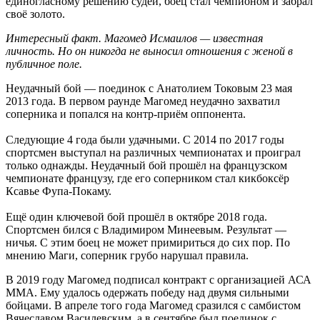
единогласному решению судей, боец стал чемпионом и забрал
своё золото.
Интересный факт. Магомед Исмаилов — известная
личность. Но он никогда не выносил отношения с женой в
публичное поле.
Неудачный бой — поединок с Анатолием Токовым 23 мая
2013 года. В первом раунде Магомед неудачно захватил
соперника и попался на контр-приём оппонента.
Следующие 4 года были удачными. С 2014 по 2017 годы
спортсмен выступал на различных чемпионатах и проиграл
только однажды. Неудачный бой прошёл на французском
чемпионате французу, где его соперником стал кикбоксёр
Ксавье Фупа-Покаму.
Ещё один ключевой бой прошёл в октябре 2018 года.
Спортсмен бился с Владимиром Минеевым. Результат —
ничья. С этим боец не может примириться до сих пор. По
мнению Маги, соперник грубо нарушал правила.
В 2019 году Магомед подписал контракт с организацией АСА
ММА. Ему удалось одержать победу над двумя сильными
бойцами. В апреле того года Магомед сразился с самбистом
Вячеславом Василевским, а в сентябре был поединок с