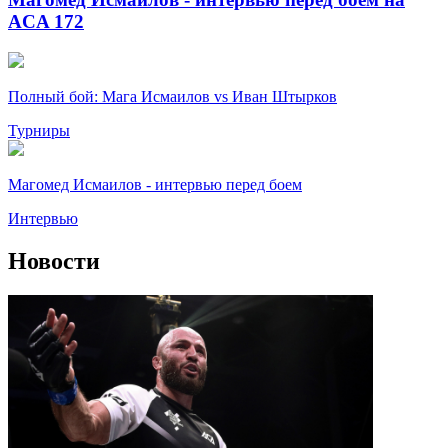
ACA 172
Полный бой: Мага Исмаилов vs Иван Штырков
Турниры
Магомед Исмаилов - интервью перед боем
Интервью
Новости