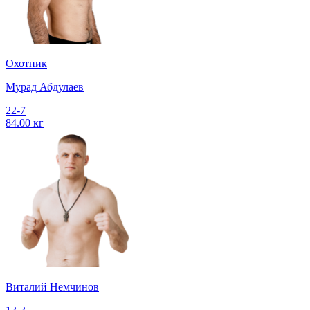
Охотник
Мурад Абдулаев
22-7
84.00 кг
Виталий Немчинов