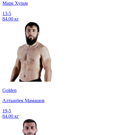
Марк Хульм
13-5
84.00 кг
Golden
Алтынбек Мамашов
19-5
84.00 кг