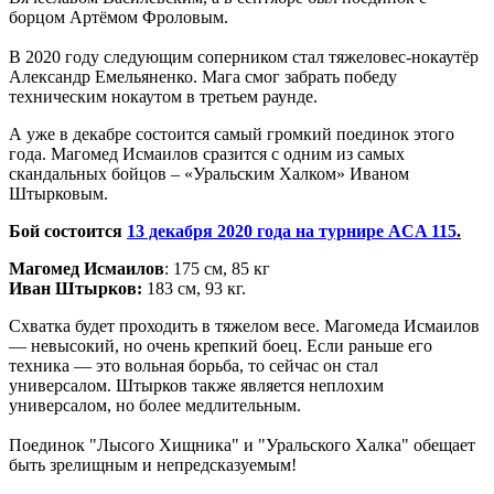
борцом Артёмом Фроловым.
В 2020 году следующим соперником стал тяжеловес-нокаутёр
Александр Емельяненко. Мага смог забрать победу
техническим нокаутом в третьем раунде.
А уже в декабре состоится самый громкий поединок этого
года. Магомед Исмаилов сразится с одним из самых
скандальных
бойцов – «Уральским Халком» Иваном
Штырковым.
Бой состоится
13 декабря 2020 года на турнире ACA 115
.
Магомед Исмаилов
: 175 см, 85 кг
Иван Штырков:
183 см, 93 кг.
Схватка будет проходить в тяжелом весе. Магомеда Исмаилов
— невысокий, но очень крепкий боец. Если раньше его
техника — это вольная борьба, то сейчас он стал
универсалом. Штырков также является неплохим
универсалом, но более медлительным.
Поединок "Лысого Хищника" и "Уральского Халка" обещает
быть зрелищным и непредсказуемым!