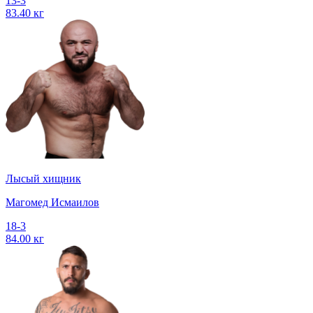
13-3
83.40 кг
Лысый хищник
Магомед Исмаилов
18-3
84.00 кг