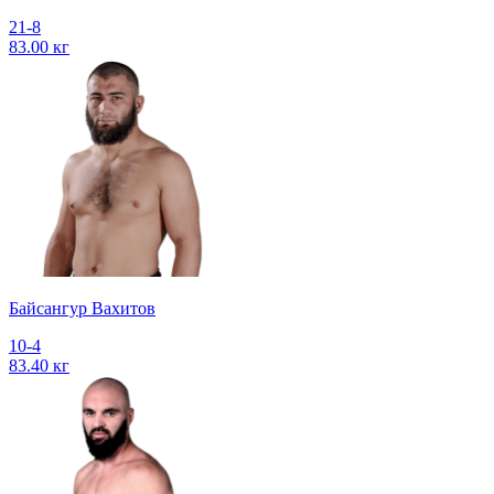
21-8
83.00 кг
Байсангур Вахитов
10-4
83.40 кг