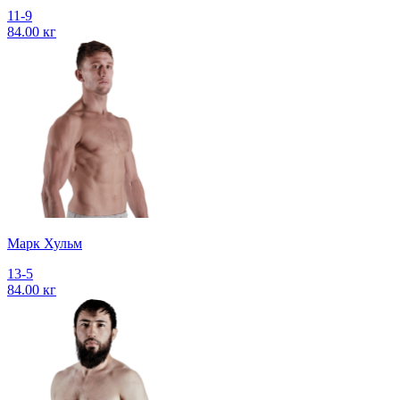
11-9
84.00 кг
Марк Хульм
13-5
84.00 кг