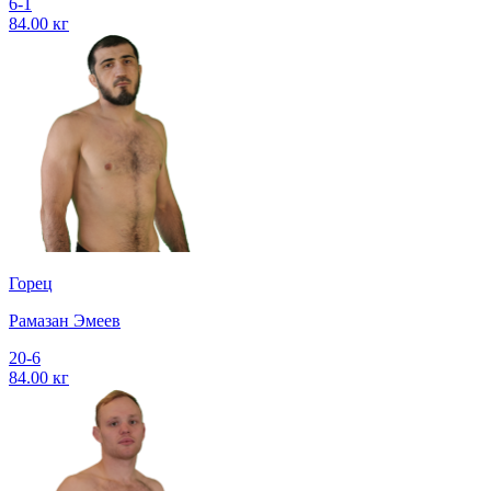
6-1
84.00 кг
Горец
Рамазан Эмеев
20-6
84.00 кг