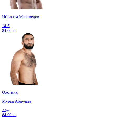
Ибрагим Магомедов
14-5
84.00 кг
Охотник
Мурад Абдулаев
22-7
84.00 кг