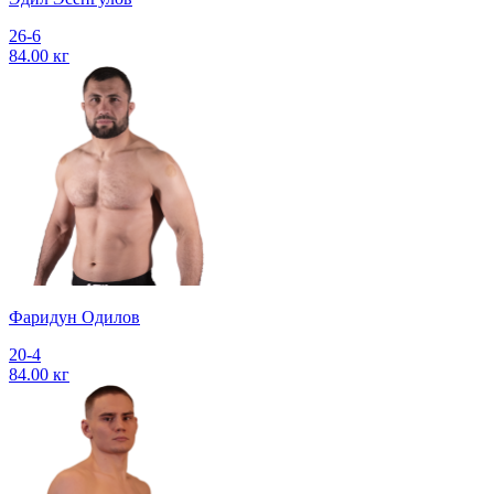
26-6
84.00 кг
Фаридун Одилов
20-4
84.00 кг