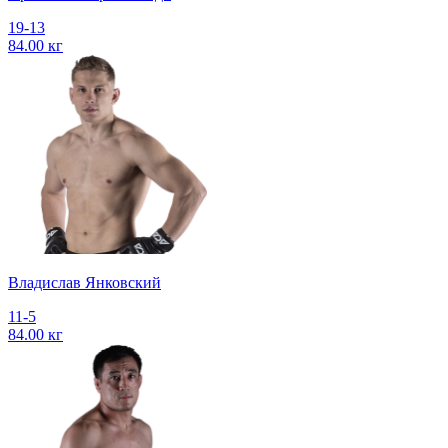
19-13
84.00 кг
Владислав Янковский
11-5
84.00 кг