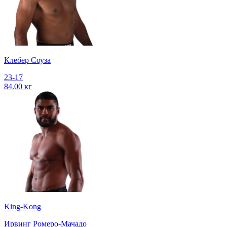
Клебер Соуза
23-17
84.00 кг
King-Kong
Ирвинг Ромеро-Мачадо