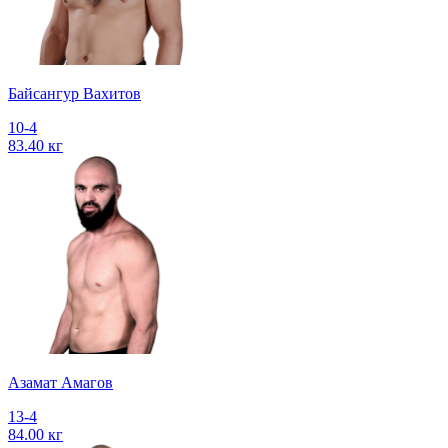
Байсангур Вахитов
10-4
83.40 кг
Азамат Амагов
13-4
84.00 кг