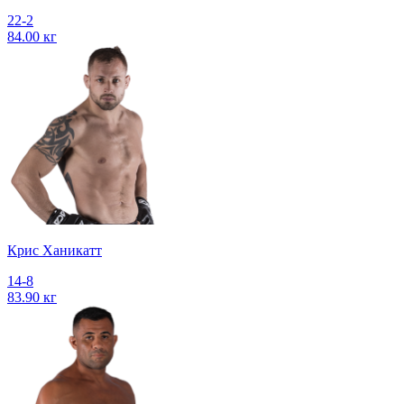
22-2
84.00 кг
Крис Ханикатт
14-8
83.90 кг