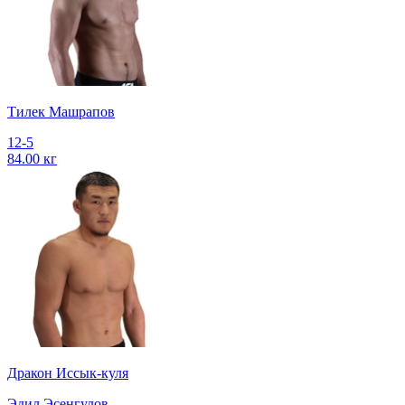
Тилек Машрапов
12-5
84.00 кг
Дракон Иссык-куля
Эдил Эсенгулов