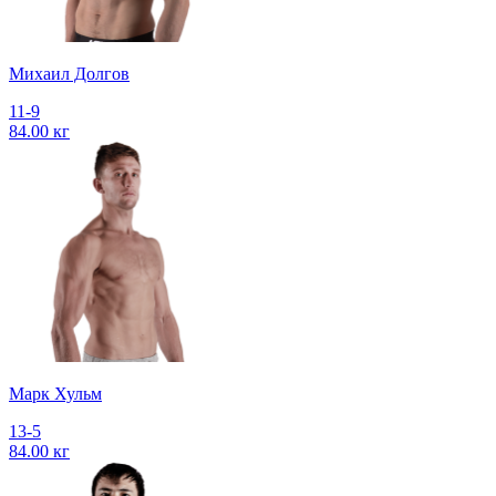
Михаил Долгов
11-9
84.00 кг
Марк Хульм
13-5
84.00 кг