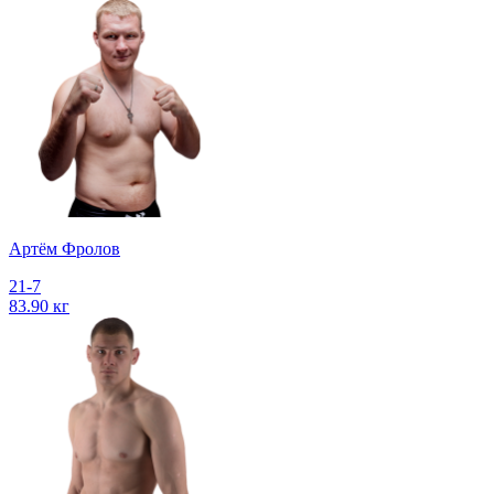
Артём Фролов
21-7
83.90 кг