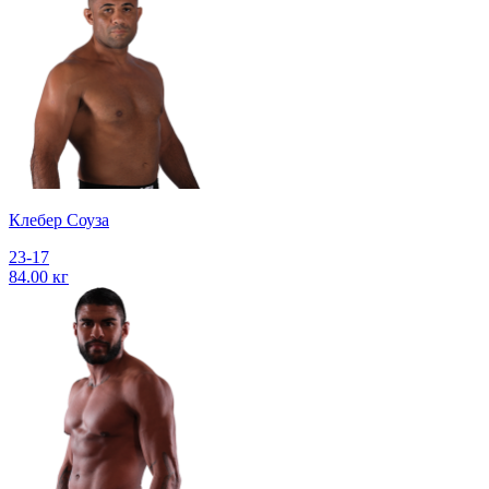
Клебер Соуза
23-17
84.00 кг