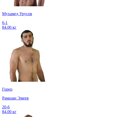
Мухамед Урусов
6-1
84.00 кг
Горец
Рамазан Эмеев
20-6
84.00 кг