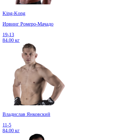
King-Kong
Ирвинг Ромеро-Мачадо
19-13
84.00 кг
Владислав Янковский
11-5
84.00 кг