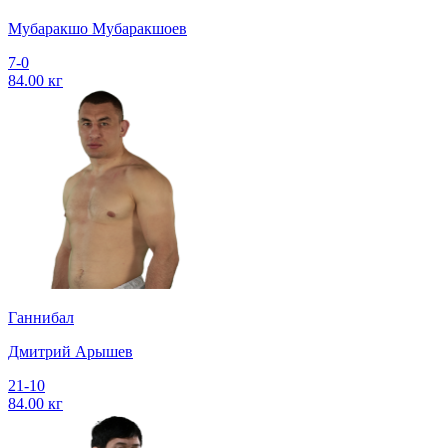
Мубаракшо Мубаракшоев
7-0
84.00 кг
Ганнибал
Дмитрий Арышев
21-10
84.00 кг