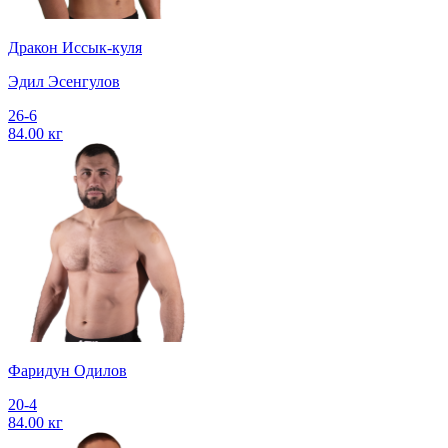
Дракон Иссык-куля
Эдил Эсенгулов
26-6
84.00 кг
Фаридун Одилов
20-4
84.00 кг