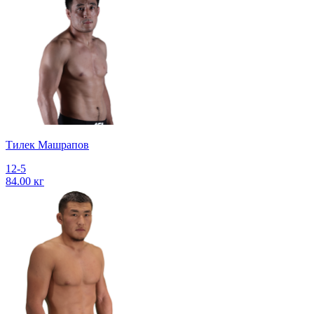
Тилек Машрапов
12-5
84.00 кг