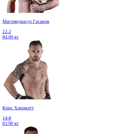
Магомедрасул Гасанов
22-2
84.00 кг
Крис Ханикатт
14-8
83.90 кг