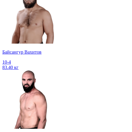
Байсангур Вахитов
10-4
83.40 кг