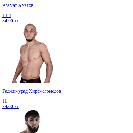
Азамат Амагов
13-4
84.00 кг
Гаджимурад Хирамагомедов
11-4
84.00 кг