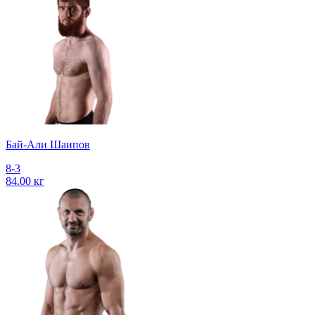
Бай-Али Шаипов
8-3
84.00 кг