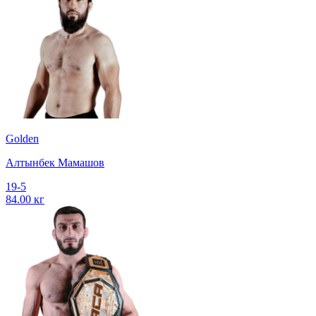
Golden
Алтынбек Мамашов
19-5
84.00 кг