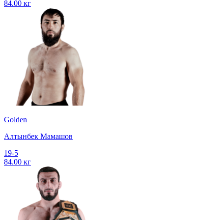
84.00 кг
Golden
Алтынбек Мамашов
19-5
84.00 кг