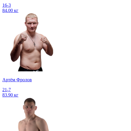
16-3
84.00 кг
Артём Фролов
21-7
83.90 кг