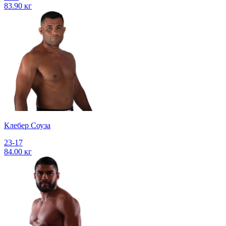
83.90 кг
Клебер Соуза
23-17
84.00 кг