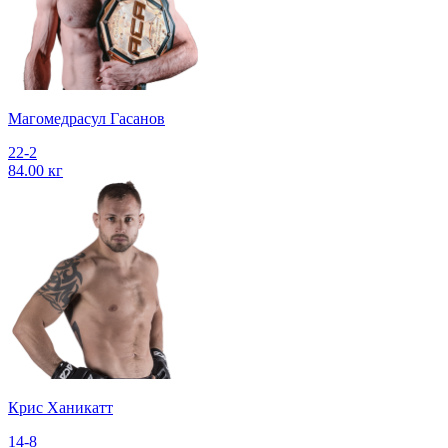
Магомедрасул Гасанов
22-2
84.00 кг
Крис Ханикатт
14-8