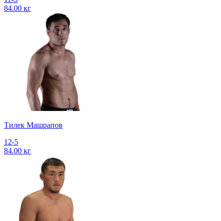
84.00 кг
Тилек Машрапов
12-5
84.00 кг