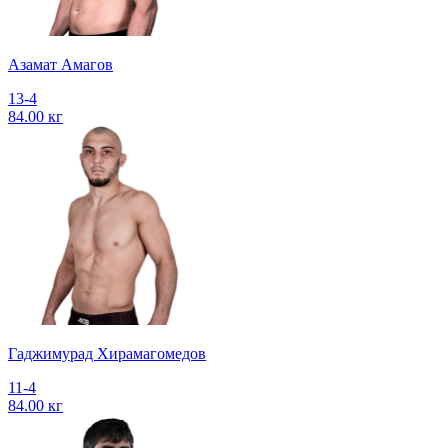
Азамат Амагов
13-4
84.00 кг
Гаджимурад Хирамагомедов
11-4
84.00 кг