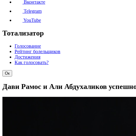
Вконтакте
Telegram
YouTube
Тотализатор
Голосование
Рейтинг болельщиков
Достижения
Как голосовать?
Ок
Дави Рамос и Али Абдухаликов успешн