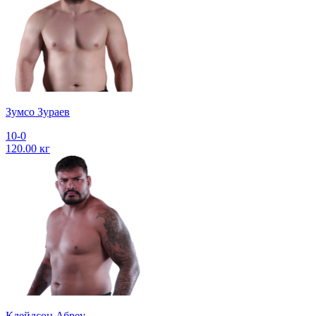
Зумсо Зураев
10-0
120.00 кг
Клейдсон Абреу