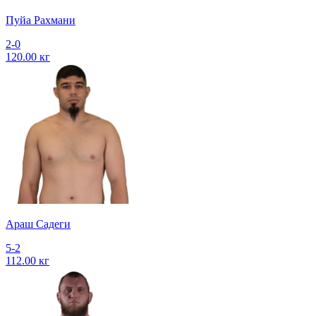
Пуйа Рахмани
2-0
120.00 кг
Араш Садеги
5-2
112.00 кг