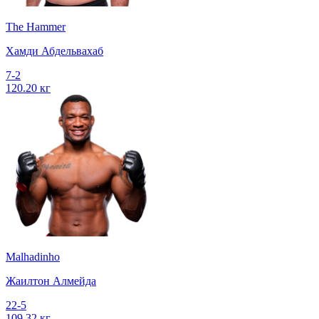
The Hammer
Хамди Абдельвахаб
7-2
120.20 кг
Malhadinho
Жаилтон Алмейда
22-5
109.32 кг