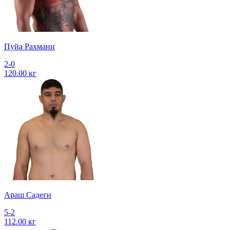
Пуйа Рахмани
2-0
120.00 кг
Араш Садеги
5-2
112.00 кг