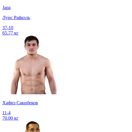
Japa
Луис Рафаэль
37-10
65.77 кг
Хафиз Сакибеков
11-4
70.00 кг