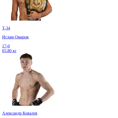
T-34
Ислам Омаров
17-0
65.80 кг
Александр Ковалев