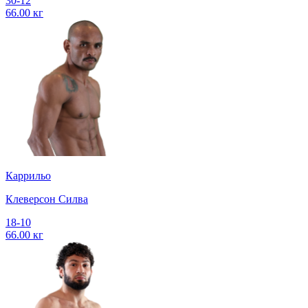
30-12
66.00 кг
Каррильо
Клеверсон Силва
18-10
66.00 кг