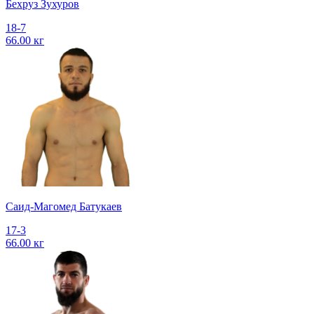
Бехруз Зухуров
18-7
66.00 кг
Саид-Магомед Батукаев
17-3
66.00 кг