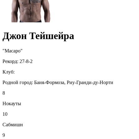
Джон Тейшейра
"Macapo"
Рекорд:
27-8-2
Клуб:
Родной город:
Баия-Формоза, Риу-Гранди-ду-Норти
8
Нокауты
10
Сабмишн
9