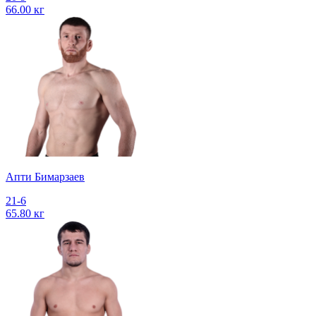
66.00 кг
Апти Бимарзаев
21-6
65.80 кг