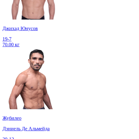
Джихад Юнусов
19-7
70.00 кг
Жубилео
Дэниель Де Альмейда