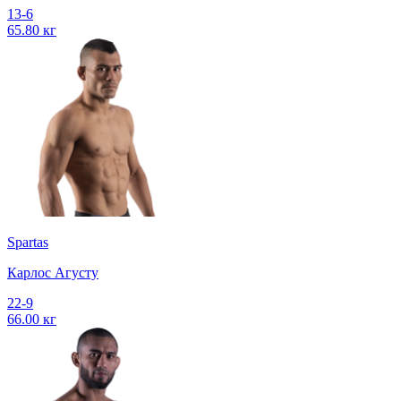
13-6
65.80 кг
Spartas
Карлос Агусту
22-9
66.00 кг