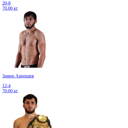
20-8
70.00 кг
Замир Арипшев
12-4
70.00 кг