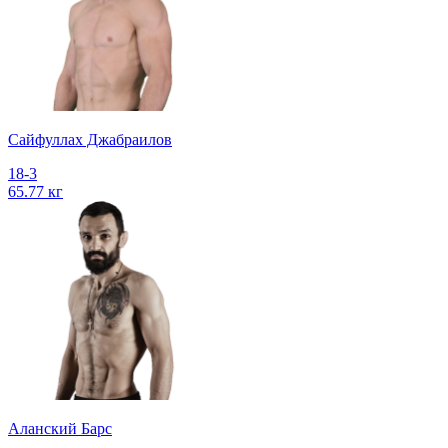
Сайфуллах Джабраилов
18-3
65.77 кг
Аланский Барс