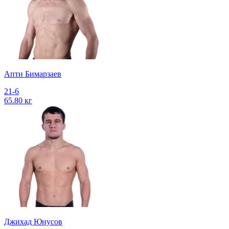
Апти Бимарзаев
21-6
65.80 кг
Джихад Юнусов