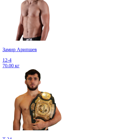
Замир Арипшев
12-4
70.00 кг