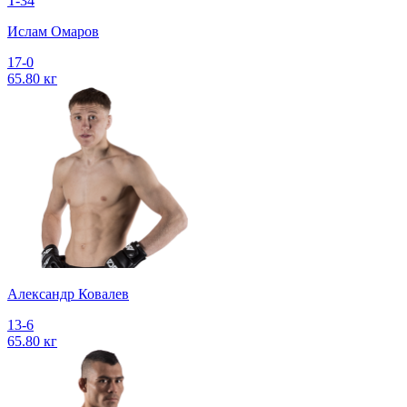
T-34
Ислам Омаров
17-0
65.80 кг
Александр Ковалев
13-6
65.80 кг