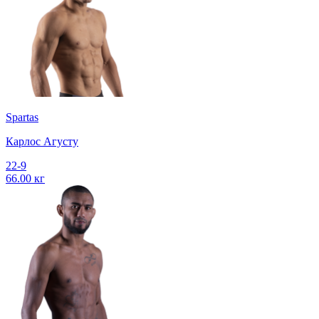
Spartas
Карлос Агусту
22-9
66.00 кг