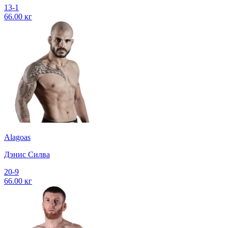
13-1
66.00 кг
Alagoas
Дэнис Силва
20-9
66.00 кг