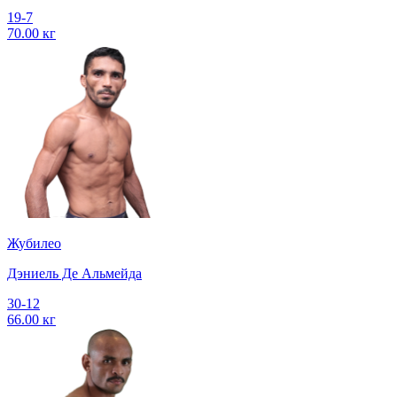
19-7
70.00 кг
Жубилео
Дэниель Де Альмейда
30-12
66.00 кг