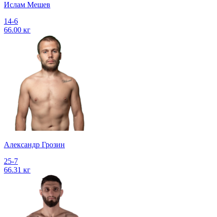
Ислам Мешев
14-6
66.00 кг
Александр Грозин
25-7
66.31 кг