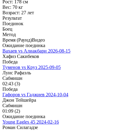
Рост:
178 см
Вес:
70 кг
Возраст:
27 лет
Результат
Поединок
Боец
Метод
Время (Раунд)
Видео
Ожидание поединка
Вахаев vs Алиакбари
2026-08-15
Хафиз Сакибеков
Победа
Туменов vs Круз
2025-09-05
Луис Рафаэль
Сабмишн
02:43 (3)
Победа
Гафоров vs Гаджиев
2024-10-04
Джон Тейшейра
Сабмишн
01:09 (2)
Ожидание поединка
Young Eagles 45
2024-02-16
Роман Силагадзе