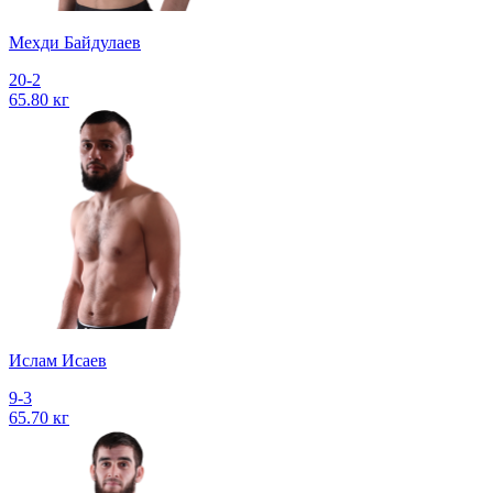
Мехди Байдулаев
20-2
65.80 кг
Ислам Исаев
9-3
65.70 кг