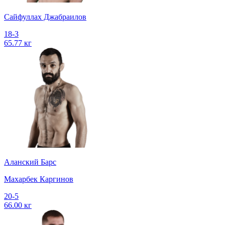
Сайфуллах Джабраилов
18-3
65.77 кг
Аланский Барс
Махарбек Каргинов
20-5
66.00 кг