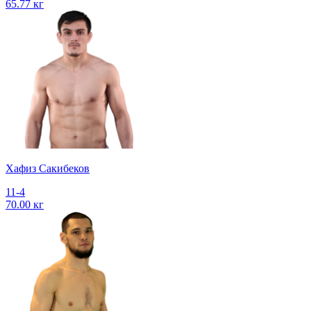
65.77 кг
Хафиз Сакибеков
11-4
70.00 кг