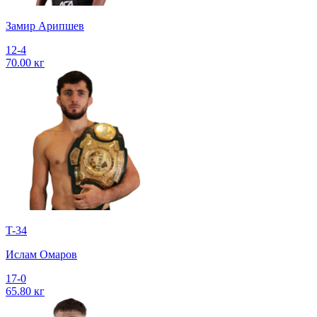
Замир Арипшев
12-4
70.00 кг
T-34
Ислам Омаров
17-0
65.80 кг