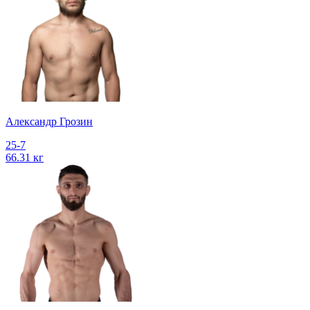
Александр Грозин
25-7
66.31 кг