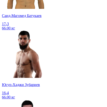
Саид-Магомед Батукаев
17-3
66.00 кг
Юсуп-Хаджи Зубариев
16-4
66.00 кг