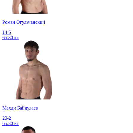
Роман Огульчанский
14-5
65.80 кг
Мехди Байдулаев
20-2
65.80 кг