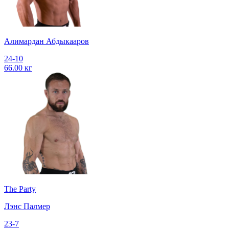
Алимардан Абдыкааров
24-10
66.00 кг
The Party
Лэнс Палмер
23-7