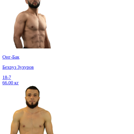
Онг-Бак
Бехруз Зухуров
18-7
66.00 кг