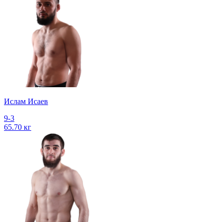
Ислам Исаев
9-3
65.70 кг