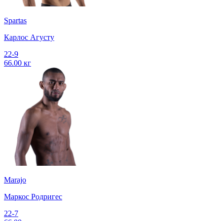
Spartas
Карлос Агусту
22-9
66.00 кг
Marajo
Маркос Родригес
22-7