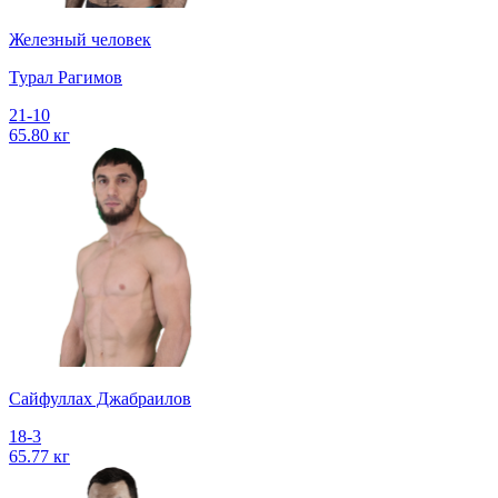
Железный человек
Турал Рагимов
21-10
65.80 кг
Сайфуллах Джабраилов
18-3
65.77 кг