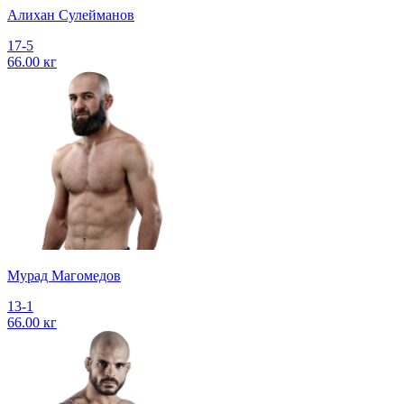
Алихан Сулейманов
17-5
66.00 кг
Мурад Магомедов
13-1
66.00 кг