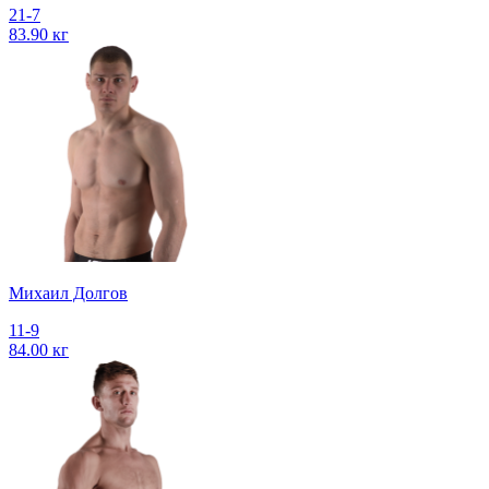
21-7
83.90 кг
Михаил Долгов
11-9
84.00 кг