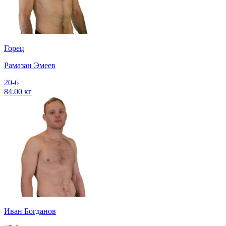
Горец
Рамазан Эмеев
20-6
84.00 кг
Иван Богданов