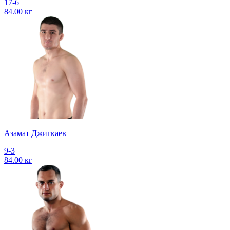
17-6
84.00 кг
Азамат Джигкаев
9-3
84.00 кг