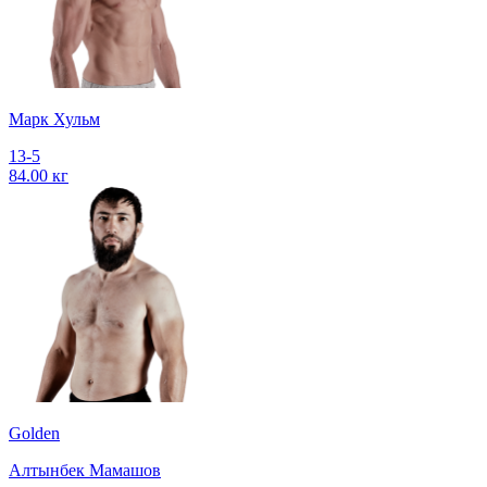
Марк Хульм
13-5
84.00 кг
Golden
Алтынбек Мамашов