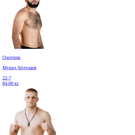
Охотник
Мурад Абдулаев
22-7
84.00 кг