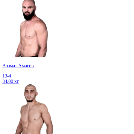
Азамат Амагов
13-4
84.00 кг