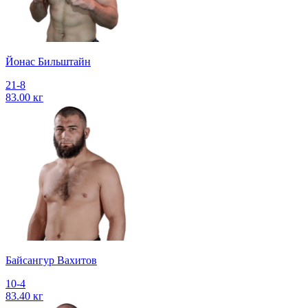
Йонас Бильштайн
21-8
83.00 кг
Байсангур Вахитов
10-4
83.40 кг