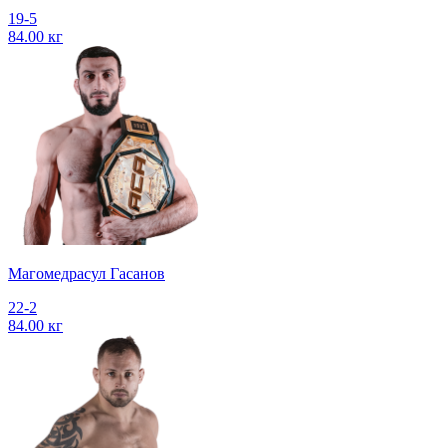
19-5
84.00 кг
Магомедрасул Гасанов
22-2
84.00 кг