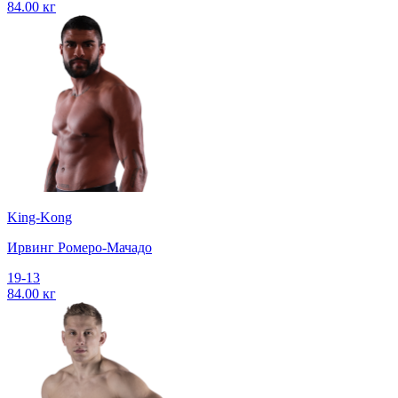
84.00 кг
King-Kong
Ирвинг Ромеро-Мачадо
19-13
84.00 кг