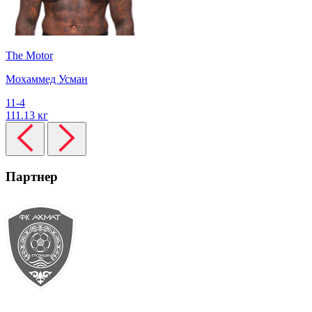
The Motor
Мохаммед Усман
11-4
111.13 кг
Партнер