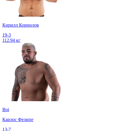
Кирилл Корнилов
19-3
112.94 кг
Boi
Карлос Фелипе
13-7