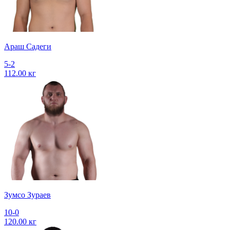
Араш Садеги
5-2
112.00 кг
Зумсо Зураев
10-0
120.00 кг