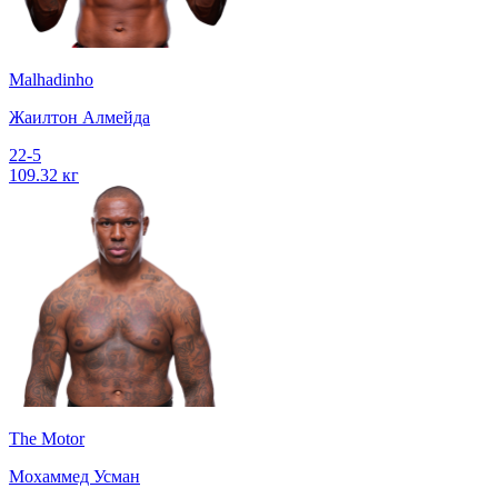
Malhadinho
Жаилтон Алмейда
22-5
109.32 кг
The Motor
Мохаммед Усман