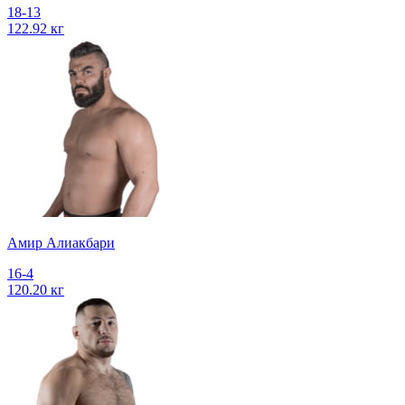
18-13
122.92 кг
Амир Алиакбари
16-4
120.20 кг