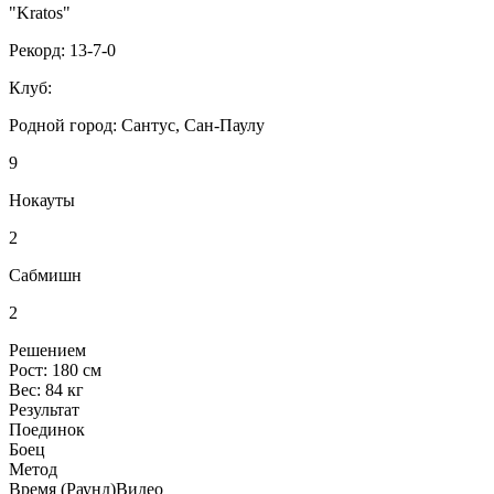
"Kratos"
Рекорд:
13-7-0
Клуб:
Родной город:
Сантус, Сан-Паулу
9
Нокауты
2
Сабмишн
2
Решением
Рост:
180 см
Вес:
84 кг
Результат
Поединок
Боец
Метод
Время (Раунд)
Видео