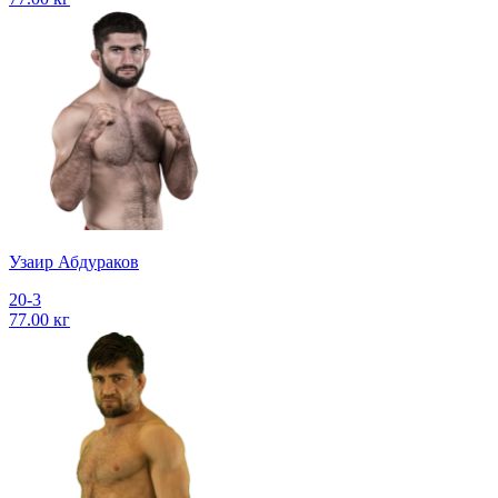
Узаир Абдураков
20-3
77.00 кг