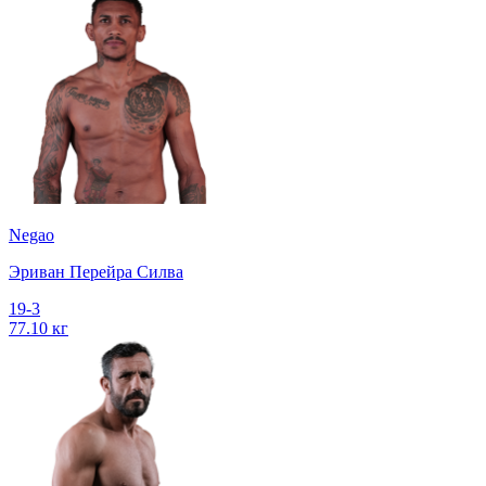
Negao
Эриван Перейра Силва
19-3
77.10 кг