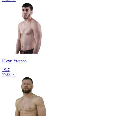
Юсуп Умаров
19-7
77.00 кг