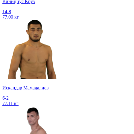
Винициус Круз
14-8
77.00 кг
Искандар Мамадалиев
6-2
77.11 кг