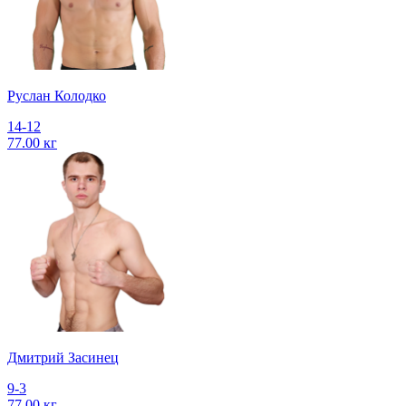
Руслан Колодко
14-12
77.00 кг
Дмитрий Засинец
9-3
77.00 кг