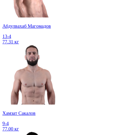
Абдулвахаб Магомадов
13-4
77.31 кг
Хамзат Сакалов
9-4
77.00 кг