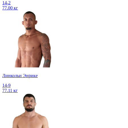
14-2
77.00 кг
Линкольн Энрике
14-9
77.11 кг