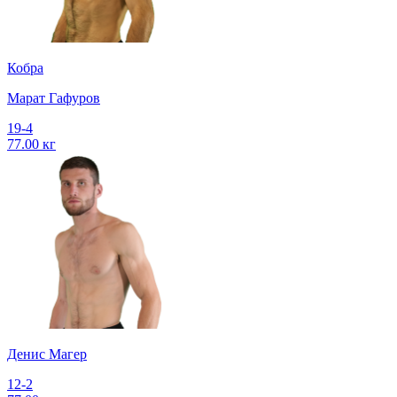
Кобра
Марат Гафуров
19-4
77.00 кг
Денис Магер
12-2