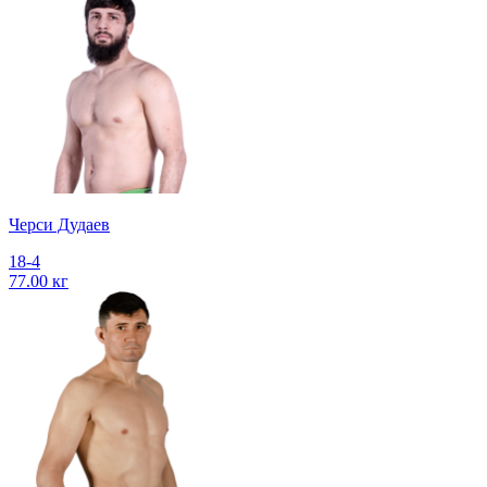
Черси Дудаев
18-4
77.00 кг