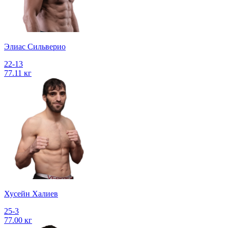
Элиас Сильверио
22-13
77.11 кг
Хусейн Халиев
25-3
77.00 кг