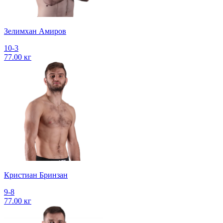
Зелимхан Амиров
10-3
77.00 кг
Кристиан Бринзан
9-8
77.00 кг