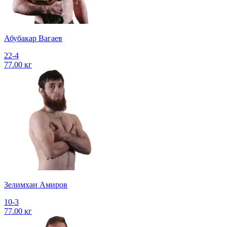
Абубакар Вагаев
22-4
77.00 кг
Зелимхан Амиров
10-3
77.00 кг