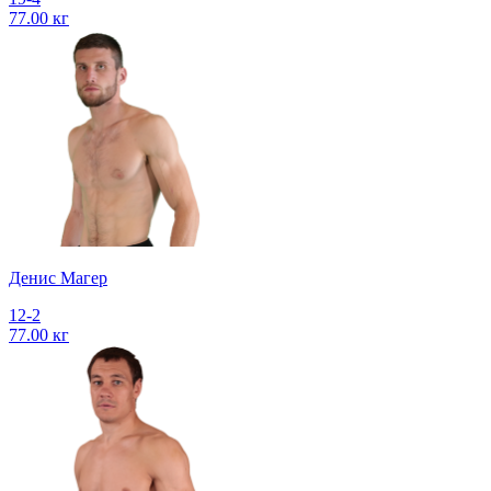
77.00 кг
Денис Магер
12-2
77.00 кг