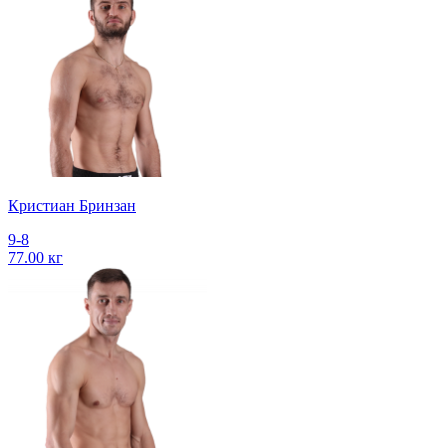
Кристиан Бринзан
9-8
77.00 кг