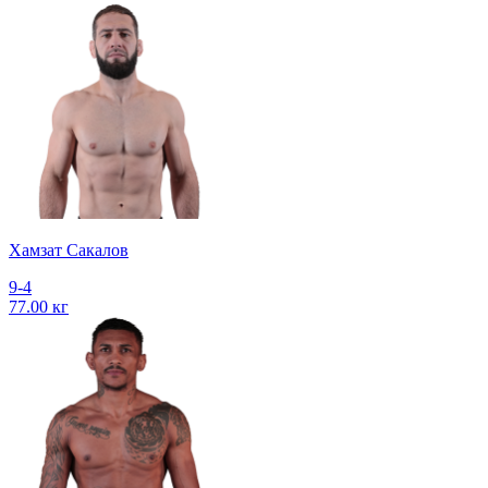
Хамзат Сакалов
9-4
77.00 кг