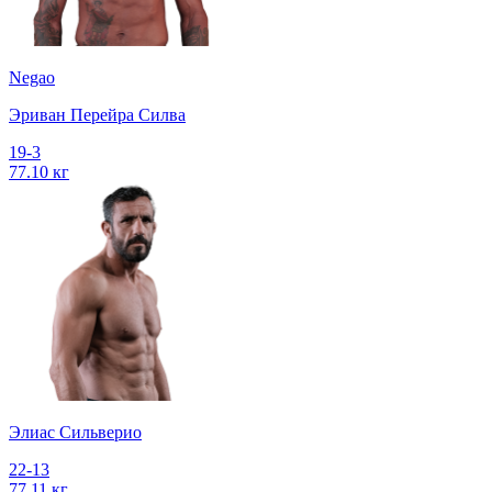
Negao
Эриван Перейра Силва
19-3
77.10 кг
Элиас Сильверио
22-13
77.11 кг