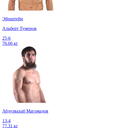
Эйнштейн
Альберт Туменов
25-6
76.66 кг
Абдулвахаб Магомадов
13-4
77.31 кг