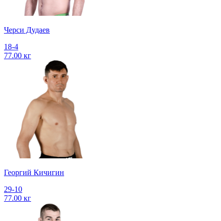
Черси Дудаев
18-4
77.00 кг
Георгий Кичигин
29-10
77.00 кг