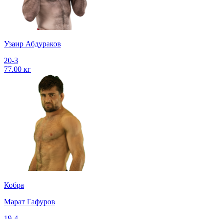
Узаир Абдураков
20-3
77.00 кг
Кобра
Марат Гафуров
19-4