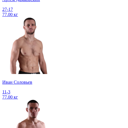
27-17
77.00 кг
Иван Соловьев
11-3
77.00 кг