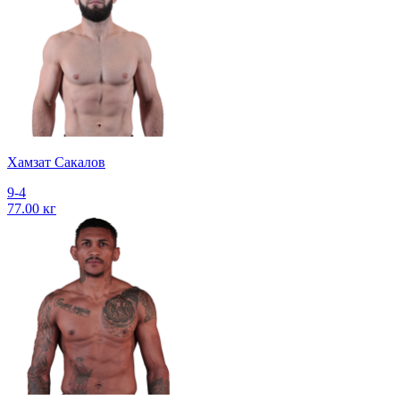
Хамзат Сакалов
9-4
77.00 кг