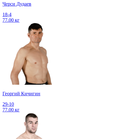
Черси Дудаев
18-4
77.00 кг
Георгий Кичигин
29-10
77.00 кг