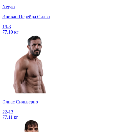
Negao
Эриван Перейра Силва
19-3
77.10 кг
Элиас Сильверио
22-13
77.11 кг