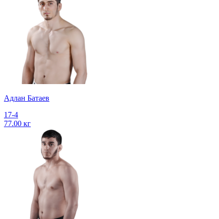
Адлан Батаев
17-4
77.00 кг