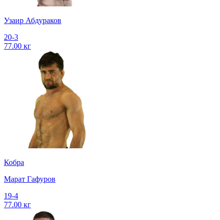
Узаир Абдураков
20-3
77.00 кг
Кобра
Марат Гафуров
19-4
77.00 кг