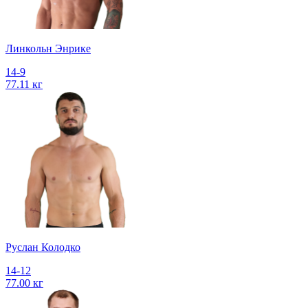
Линкольн Энрике
14-9
77.11 кг
Руслан Колодко
14-12
77.00 кг