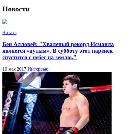
Новости
Читать
Бен Алловей: "Хваленый рекорд Исмаила
является «дутым». В субботу этот паренек
спустится с небес на землю."
10 мая 2017
Интервью