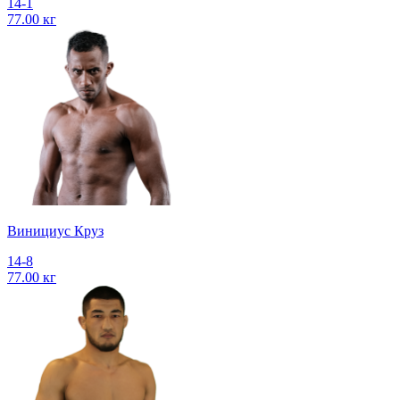
14-1
77.00 кг
Винициус Круз
14-8
77.00 кг