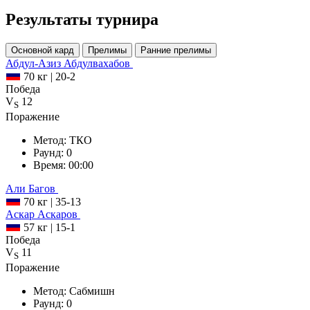
Результаты турнира
Основной кард
Прелимы
Ранние прелимы
Абдул-Азиз
Абдулвахабов
70 кг
|
20-2
Победа
V
12
S
Поражение
Метод:
ТКО
Раунд:
0
Время:
00:00
Али
Багов
70 кг
|
35-13
Аскар
Аскаров
57 кг
|
15-1
Победа
V
11
S
Поражение
Метод:
Сабмишн
Раунд:
0