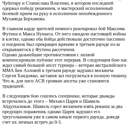
Чуботару и Станислава Власенко, в котором последний
одержал победу решением, и мастерский исполненный
болевой прием на руку в исполнении непобежденного
Мухамеда Берхамова.
В главном карде зрителей немного разочаровал бой Максима
Футина и Макса Нуньеса. От него ожидали настоящей войны
в клетке, однако оба бойца действовали достаточно пассивно
и поединок был прекращен врачами в третьем раунде из-за
открывшегося у Футина рассечения.
Однако дальнейшие противостояния с лихвой
компенсировали публике этот перерыв. В следующем бою нас
ждал самый большой апсет турнира – ветеран австралийского
ММА Бен Алловей в третьем раунде задушил москвича
Сергея Хандожко, заставив зал погрузиться в полную тишину.
Что ж, для лиги ACB громкие апсеты уже становятся
традицией.
В следующем бою сошлись соперники, которые дважды
встречались до этого – Михаил Царев и Шамиль
Абдулхаликов. Шамиль горел желанием взять реванш за два
предущих поражения, однако Царев задушил его
треугольником уже в самом начале первого раунда, доведя
счет их личных встреч до 0-3.