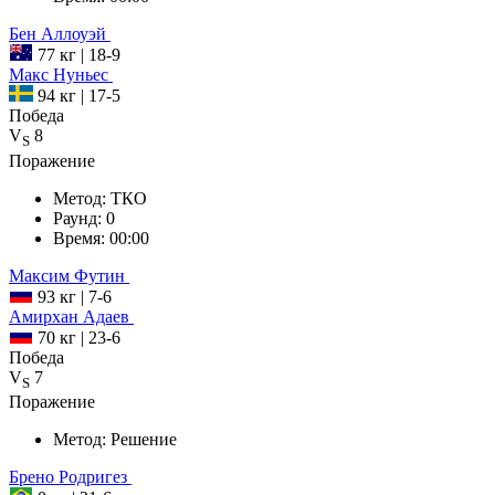
Бен
Аллоуэй
77 кг
|
18-9
Макс
Нуньес
94 кг
|
17-5
Победа
V
8
S
Поражение
Метод:
ТКО
Раунд:
0
Время:
00:00
Максим
Футин
93 кг
|
7-6
Амирхан
Адаев
70 кг
|
23-6
Победа
V
7
S
Поражение
Метод:
Решение
Брено
Родригез