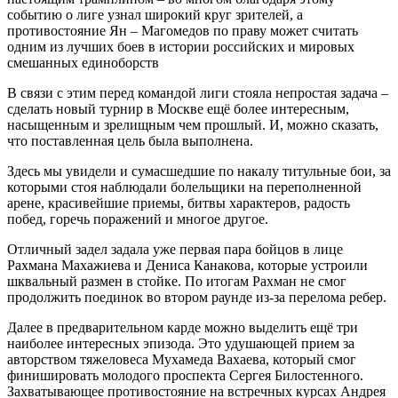
событию о лиге узнал широкий круг зрителей, а
противостояние Ян – Магомедов по праву может считать
одним из лучших боев в истории российских и мировых
смешанных единоборств
В связи с этим перед командой лиги стояла непростая задача –
сделать новый турнир в Москве ещё более интересным,
насыщенным и зрелищным чем прошлый. И, можно сказать,
что поставленная цель была выполнена.
Здесь мы увидели и сумасшедшие по накалу титульные бои, за
которыми стоя наблюдали болельщики на переполненной
арене, красивейшие приемы, битвы характеров, радость
побед, горечь поражений и многое другое.
Отличный задел задала уже первая пара бойцов в лице
Рахмана Махажиева и Дениса Канакова, которые устроили
шквальный размен в стойке. По итогам Рахман не смог
продолжить поединок во втором раунде из-за перелома ребер.
Далее в предварительном карде можно выделить ещё три
наиболее интересных эпизода. Это удушающей прием за
авторством тяжеловеса Мухамеда Вахаева, который смог
финишировать молодого проспекта Сергея Билостенного.
Захватывающее противостояние на встречных курсах Андрея