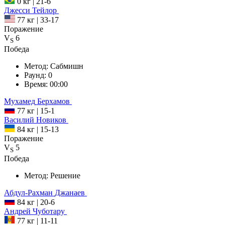
0 кг
|
21-6
Джесси
Тейлор
77 кг
|
33-17
Поражение
V
6
S
Победа
Метод:
Сабмишн
Раунд:
0
Время:
00:00
Мухамед
Берхамов
77 кг
|
15-1
Василий
Новиков
84 кг
|
15-13
Поражение
V
5
S
Победа
Метод:
Решение
Абдул-Рахман
Джанаев
84 кг
|
20-6
Андрей
Чуботару
77 кг
|
11-11