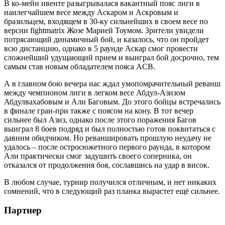
В ко-мейн ивенте разыгрывалася вакантный пояс лиги в
наилегчайшем весе между Аскаром и Аскровым и
бразильцем, входящем в 30-ку сильнейших в своем весе по
версии fightmatrix Жозе Марией Тоумом. Зрители увидели
потрясающий динамичный бой, и казалось, что он пройдет
всю дистанцию, однако в 5 раунде Аскар смог провести
сложнейший удущающий прием и выиграл бой досрочно, тем
самым став новым обладателем пояса ACB.
А в главном бою вечера нас ждал умопомрачительный реванш
между чемпионом лиги в легком весе Абдул-Азизом
Абдулвахабовым и Али Баговым. До этого бойцы встречались
в финале гран-при также с поясом на кону. В тот вечер
сильнее был Азиз, однако после этого поражения Багов
выиграл 8 боев подряд и был полностью готов поквитаться с
давним обидчиком. Но реваншировать прошлую неудачу не
удалось – после остросюжетного первого раунда, в котором
Али практически смог задушить своего соперника, он
отказался от продолжения боя, сославшись на удар в висок.
В любом случае, турнир получился отличным, и нет никаких
сомнений, что в следующий раз планка вырастет ещё сильнее.
Партнер