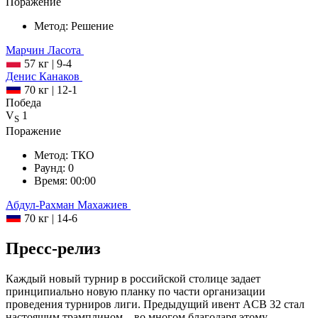
Поражение
Метод:
Решение
Марчин
Ласота
57 кг
|
9-4
Денис
Канаков
70 кг
|
12-1
Победа
V
1
S
Поражение
Метод:
ТКО
Раунд:
0
Время:
00:00
Абдул-Рахман
Махажиев
70 кг
|
14-6
Пресс-релиз
Каждый новый турнир в российской столице задает
принципиально новую планку по части организации
проведения турниров лиги. Предыдущий ивент ACB 32 стал
настоящим трамплином – во многом благодаря этому