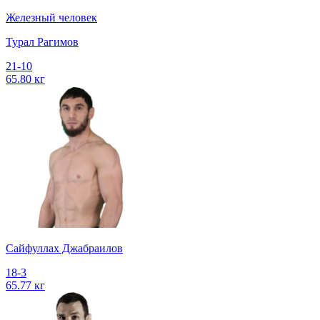
Железный человек
Турал Рагимов
21-10
65.80 кг
Сайфуллах Джабраилов
18-3
65.77 кг