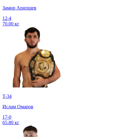
Замир Арипшев
12-4
70.00 кг
T-34
Ислам Омаров
17-0
65.80 кг