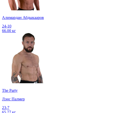
Алимардан Абдыкааров
24-10
66.00 кг
The Party
Лэнс Палмер
23-7
65.77 кг