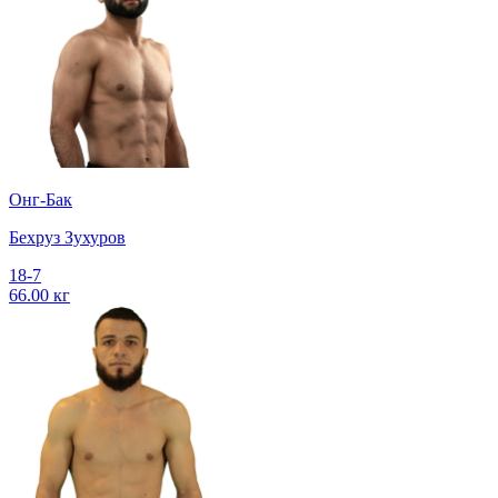
Онг-Бак
Бехруз Зухуров
18-7
66.00 кг