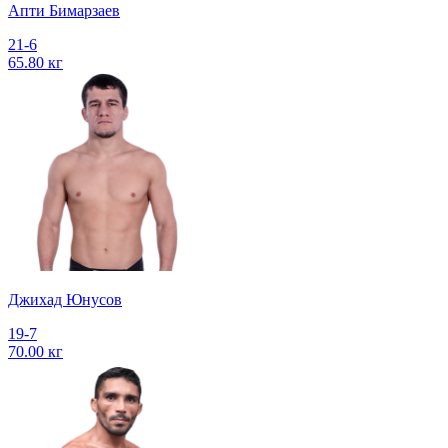
Апти Бимарзаев
21-6
65.80 кг
Джихад Юнусов
19-7
70.00 кг