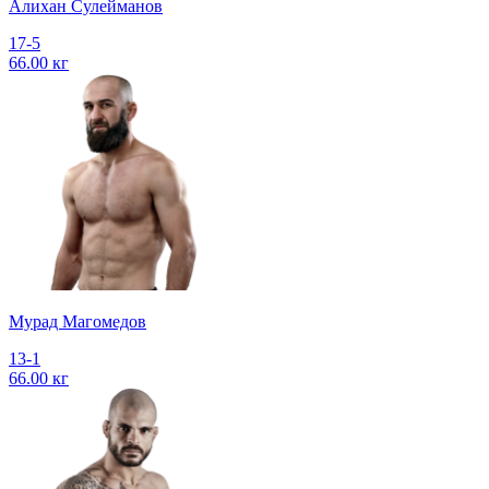
Алихан Сулейманов
17-5
66.00 кг
Мурад Магомедов
13-1
66.00 кг