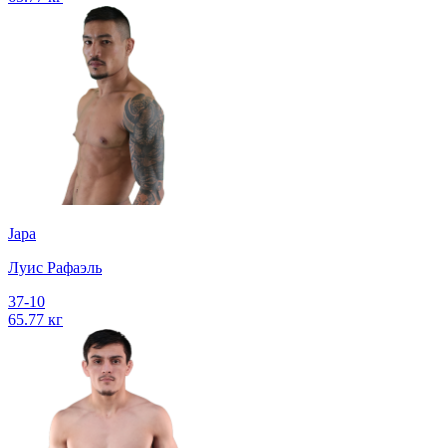
Japa
Луис Рафаэль
37-10
65.77 кг