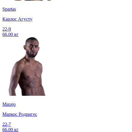
Spartas
Карлос Агусту
22-9
66.00 кг
Marajo
Маркос Родригес
22-7
66.00 кг