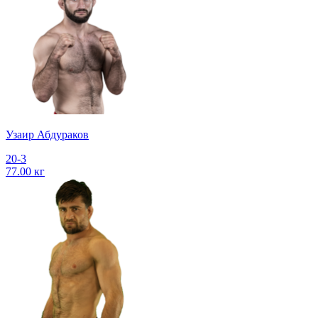
Узаир Абдураков
20-3
77.00 кг