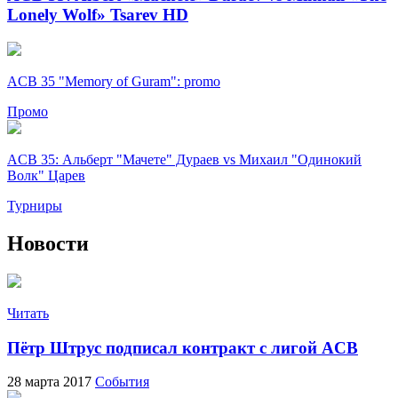
Lonely Wolf» Tsarev HD
ACB 35 "Memory of Guram": promo
Промо
ACB 35: Альберт "Мачете" Дураев vs Михаил "Одинокий
Волк" Царев
Турниры
Новости
Читать
Пётр Штрус подписал контракт с лигой ACB
28 марта 2017
События