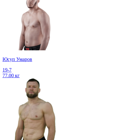
Юсуп Умаров
19-7
77.00 кг