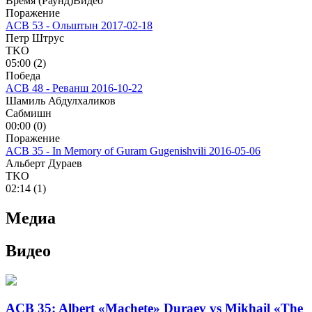
Время (Раунд)
Видео
Поражение
ACB 53 - Ольштын
2017-02-18
Петр Штрус
TKO
05:00 (2)
Победа
ACB 48 - Реванш
2016-10-22
Шамиль Абдулхаликов
Сабмишн
00:00 (0)
Поражение
ACB 35 - In Memory of Guram Gugenishvili
2016-05-06
Альберт Дураев
TKO
02:14 (1)
Медиа
Видео
ACB 35: Albert «Machete» Duraev vs Mikhail «The