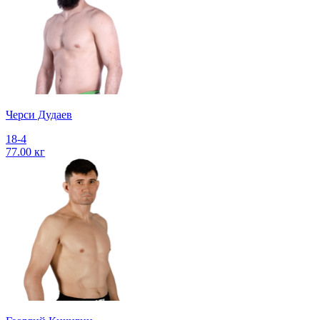
Черси Дудаев
18-4
77.00 кг