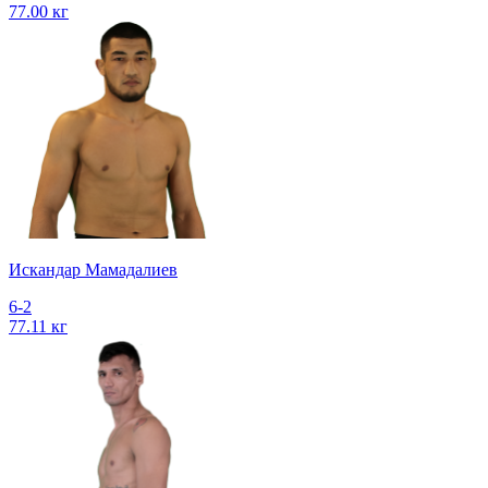
77.00 кг
Искандар Мамадалиев
6-2
77.11 кг