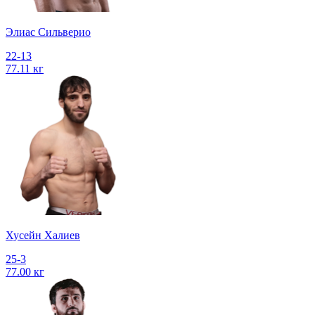
Элиас Сильверио
22-13
77.11 кг
Хусейн Халиев
25-3
77.00 кг