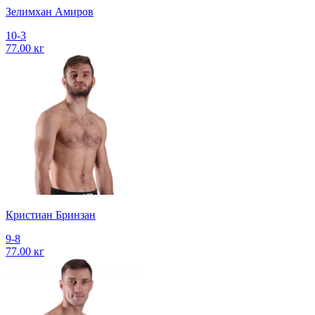
Зелимхан Амиров
10-3
77.00 кг
Кристиан Бринзан
9-8
77.00 кг