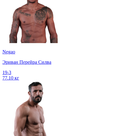
Negao
Эриван Перейра Силва
19-3
77.10 кг