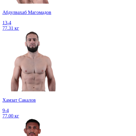
Абдулвахаб Магомадов
13-4
77.31 кг
Хамзат Сакалов
9-4
77.00 кг