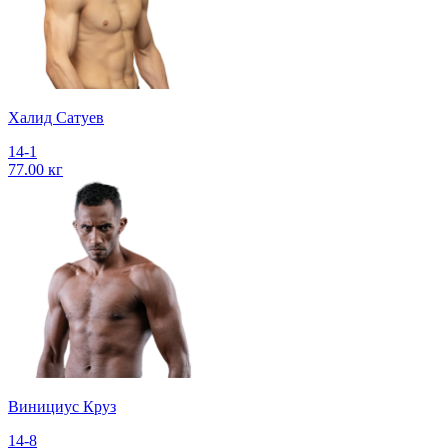
Халид Сатуев
14-1
77.00 кг
Винициус Круз
14-8