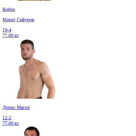
Кобра
Марат Гафуров
19-4
77.00 кг
Денис Магер
12-2
77.00 кг