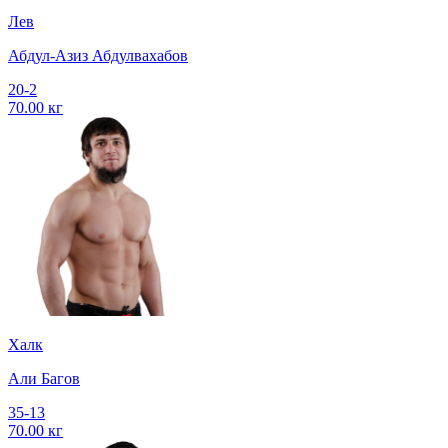
Лев
Абдул-Азиз Абдулвахабов
20-2
70.00 кг
Халк
Али Багов
35-13
70.00 кг