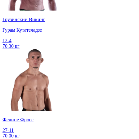
Грузинский Викинг
Гурам Кутателадзе
12-4
70.30 кг
Фелипе Фроес
27-11
70.00 кг