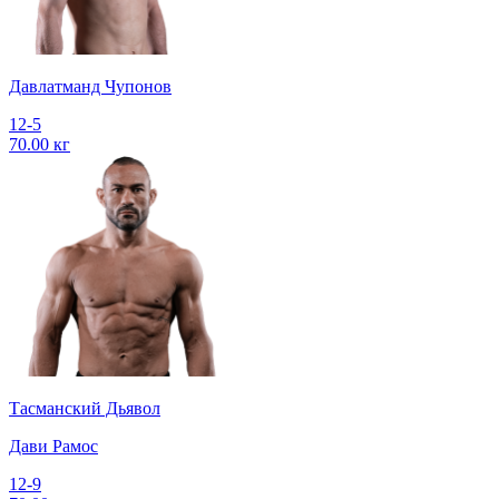
Давлатманд Чупонов
12-5
70.00 кг
Тасманский Дьявол
Дави Рамос
12-9