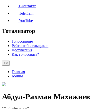
Вконтакте
Telegram
YouTube
Тотализатор
Голосование
Рейтинг болельщиков
Достижения
Как голосовать?
Ок
Главная
Бойцы
Абдул-Рахман Махажиев
"Ot dushy paren"