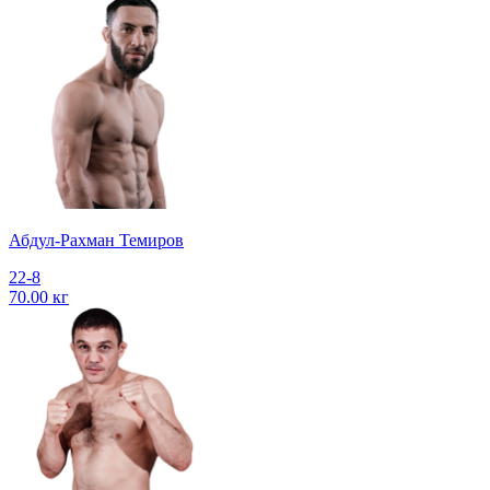
Абдул-Рахман Темиров
22-8
70.00 кг