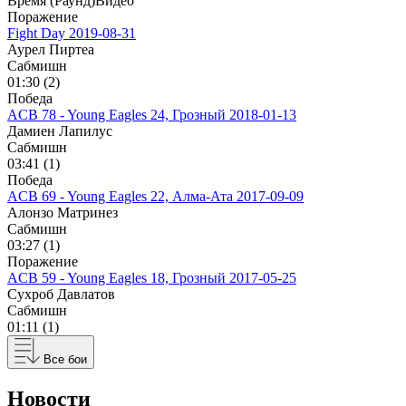
Время (Раунд)
Видео
Поражение
Fight Day
2019-08-31
Аурел Пиртеа
Сабмишн
01:30 (2)
Победа
ACB 78 - Young Eagles 24, Грозный
2018-01-13
Дамиен Лапилус
Сабмишн
03:41 (1)
Победа
ACB 69 - Young Eagles 22, Алма-Ата
2017-09-09
Алонзо Матринез
Сабмишн
03:27 (1)
Поражение
ACB 59 - Young Eagles 18, Грозный
2017-05-25
Сухроб Давлатов
Сабмишн
01:11 (1)
Все бои
Новости