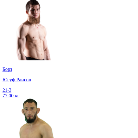
Борз
Юсуф Раисов
21-3
77.00 кг