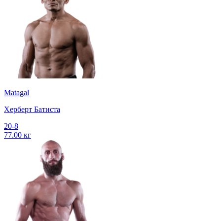
Matagal
Херберт Батиста
20-8
77.00 кг