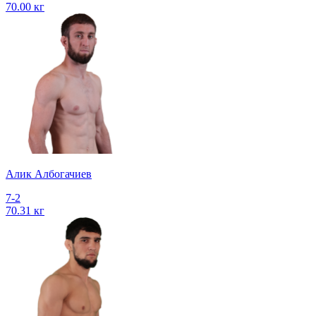
70.00 кг
Алик Албогачиев
7-2
70.31 кг