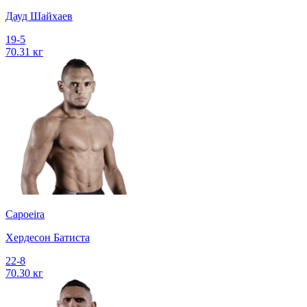
Дауд Шайхаев
19-5
70.31 кг
Capoeira
Хердесон Батиста
22-8
70.30 кг