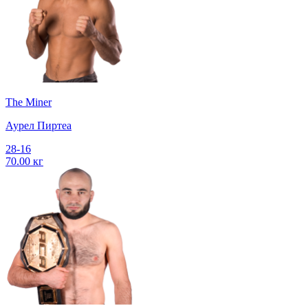
The Miner
Аурел Пиртеа
28-16
70.00 кг