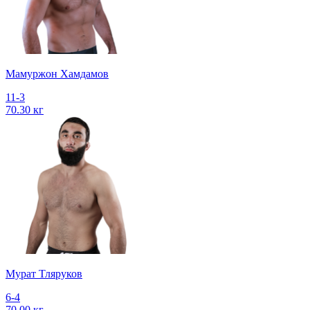
Мамуржон Хамдамов
11-3
70.30 кг
Мурат Тляруков
6-4
70.00 кг