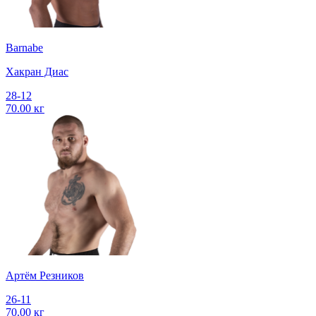
Barnabe
Хакран Диас
28-12
70.00 кг
Артём Резников
26-11
70.00 кг