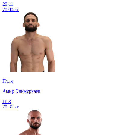
20-11
70.00 кг
Пуля
Амир Эльжуркаев
11-3
70.31 кг