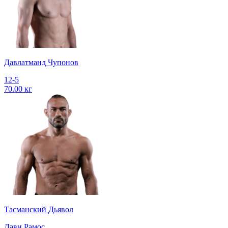
Давлатманд Чупонов
12-5
70.00 кг
Тасманский Дьявол
Дави Рамос