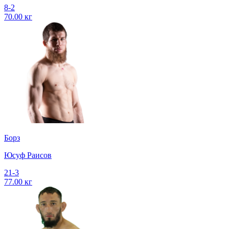
8-2
70.00 кг
Борз
Юсуф Раисов
21-3
77.00 кг