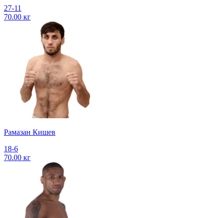
27-11
70.00 кг
Рамазан Кишев
18-6
70.00 кг