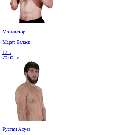
Мотиватор
Марат Балаев
12-5
70.00 кг
Рустам Асуев