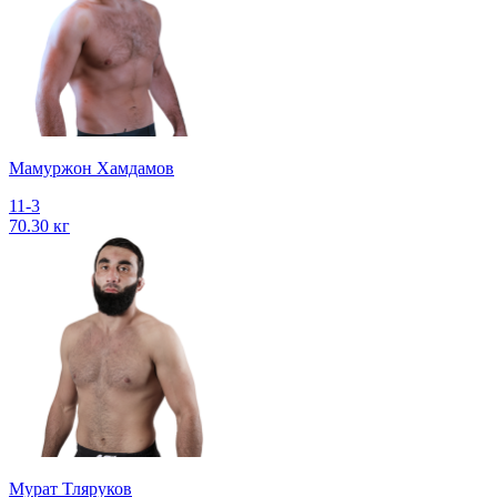
Мамуржон Хамдамов
11-3
70.30 кг
Мурат Тляруков