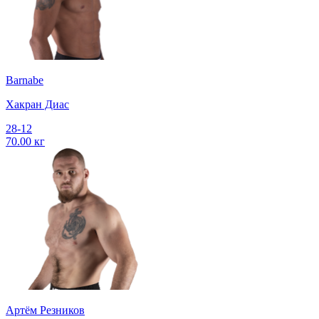
Barnabe
Хакран Диас
28-12
70.00 кг
Артём Резников