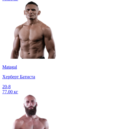
Matagal
Херберт Батиста
20-8
77.00 кг