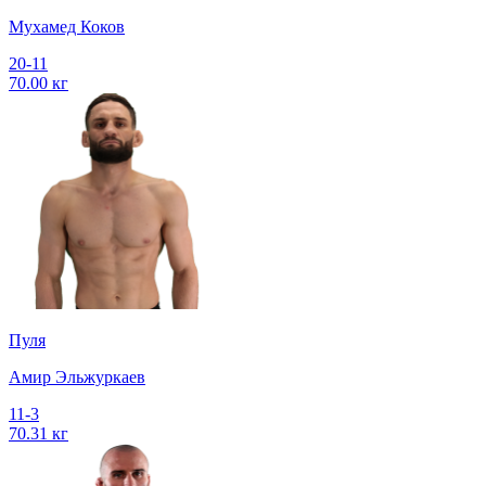
Мухамед Коков
20-11
70.00 кг
Пуля
Амир Эльжуркаев
11-3
70.31 кг