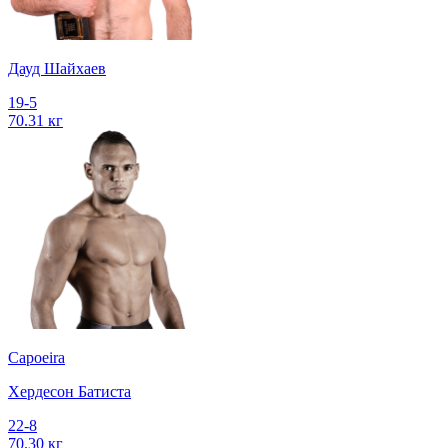
Дауд Шайхаев
19-5
70.31 кг
Capoeira
Хердесон Батиста
22-8
70.30 кг