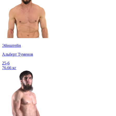
Эйнштейн
Альберт Туменов
25-6
76.66 кг