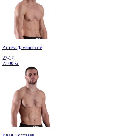
Артём Дамковский
27-17
77.00 кг
Иван Соловьев