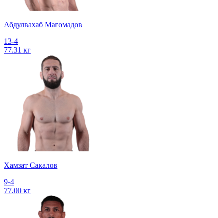
Абдулвахаб Магомадов
13-4
77.31 кг
Хамзат Сакалов
9-4
77.00 кг