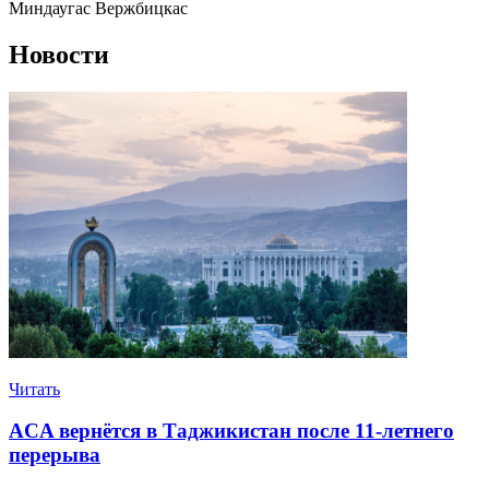
Миндаугас Вержбицкас
Новости
Читать
ACA вернётся в Таджикистан после 11-летнего
перерыва