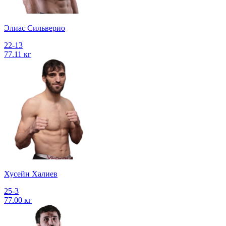
Элиас Сильверио
22-13
77.11 кг
Хусейн Халиев
25-3
77.00 кг