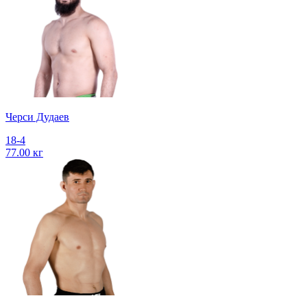
Черси Дудаев
18-4
77.00 кг