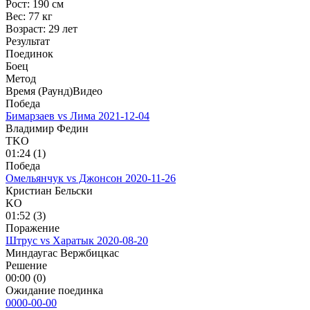
Рост:
190 см
Вес:
77 кг
Возраст:
29 лет
Результат
Поединок
Боец
Метод
Время (Раунд)
Видео
Победа
Бимарзаев vs Лима
2021-12-04
Владимир Федин
TKO
01:24 (1)
Победа
Омельянчук vs Джонсон
2020-11-26
Кристиан Бельски
KO
01:52 (3)
Поражение
Штрус vs Харатык
2020-08-20
Миндаугас Вержбицкас
Решение
00:00 (0)
Ожидание поединка
0000-00-00