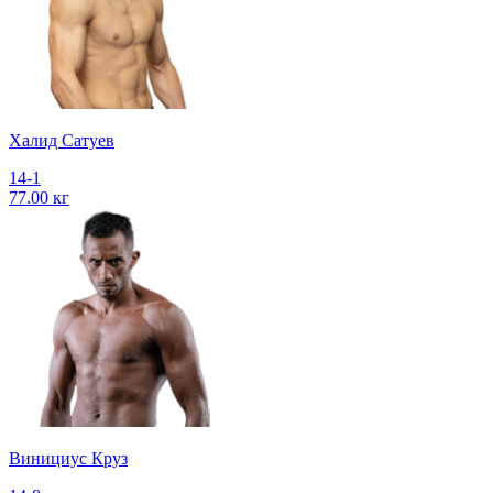
Халид Сатуев
14-1
77.00 кг
Винициус Круз