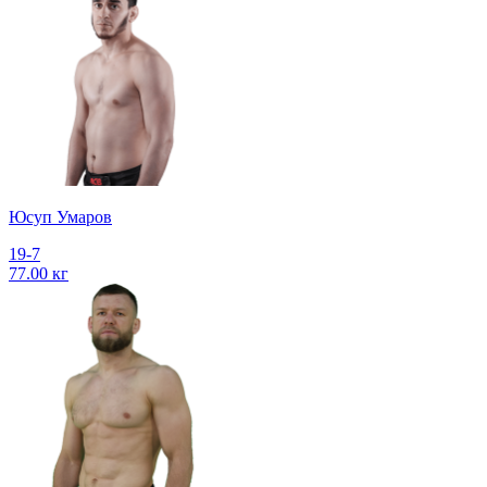
Юсуп Умаров
19-7
77.00 кг