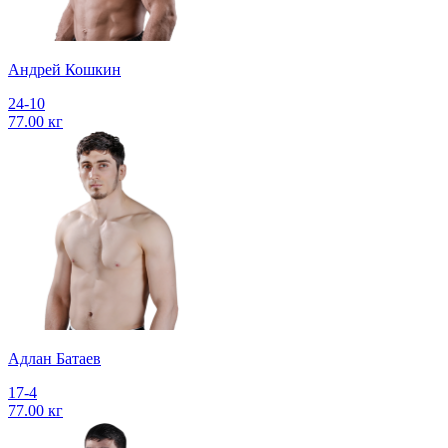
Андрей Кошкин
24-10
77.00 кг
Адлан Батаев
17-4
77.00 кг