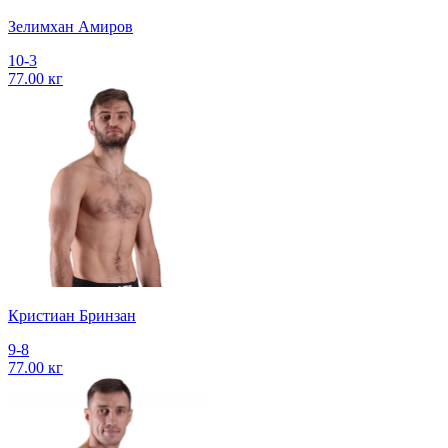
Зелимхан Амиров
10-3
77.00 кг
Кристиан Бринзан
9-8
77.00 кг