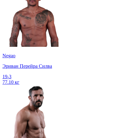
Negao
Эриван Перейра Силва
19-3
77.10 кг