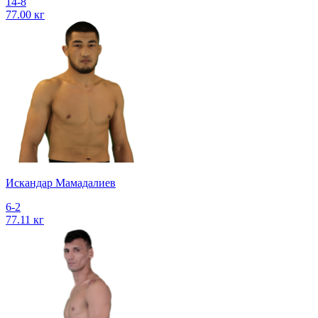
14-8
77.00 кг
Искандар Мамадалиев
6-2
77.11 кг