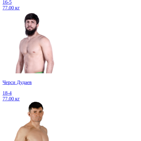
16-5
77.00 кг
Черси Дудаев
18-4
77.00 кг