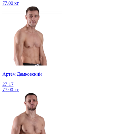
77.00 кг
Артём Дамковский
27-17
77.00 кг