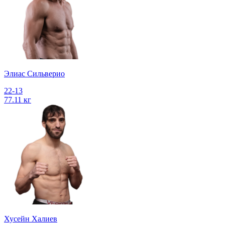
Элиас Сильверио
22-13
77.11 кг
Хусейн Халиев