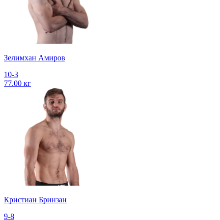
Зелимхан Амиров
10-3
77.00 кг
Кристиан Бринзан
9-8