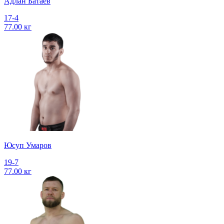
Адлан Батаев
17-4
77.00 кг
Юсуп Умаров
19-7
77.00 кг