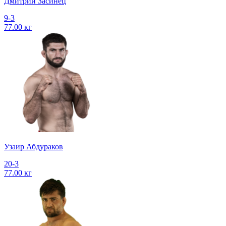
Дмитрий Засинец
9-3
77.00 кг
Узаир Абдураков
20-3
77.00 кг