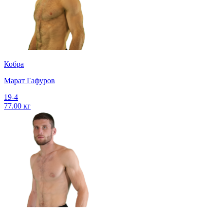
Кобра
Марат Гафуров
19-4
77.00 кг