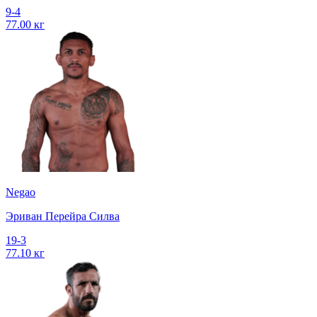
9-4
77.00 кг
Negao
Эриван Перейра Силва
19-3
77.10 кг