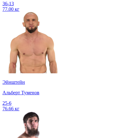
36-13
77.00 кг
Эйнштейн
Альберт Туменов
25-6
76.66 кг